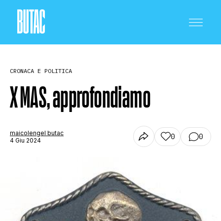
CRONACA E POLITICA
X MAS, approfondiamo
CRONACA E POLITICA
maicolengel butac
0
0
4 Giu 2024
SCIENZA E TECNOLOGIA
SALUTE E MEDICINA