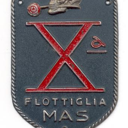
STORIA E CITAZIONI
INTRATTENIMENTO
COMPLOTTI, LEGGENDE URBANE ED
EVERGREEN
EDITORIALI
TRUFFE E SOCIAL NETWORK