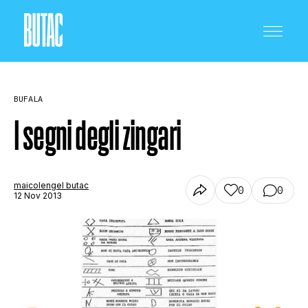
BUFALA
I segni degli zingari
CRONACA E POLITICA
maicolengel butac
0
0
12 Nov 2013
SCIENZA E TECNOLOGIA
SALUTE E MEDICINA