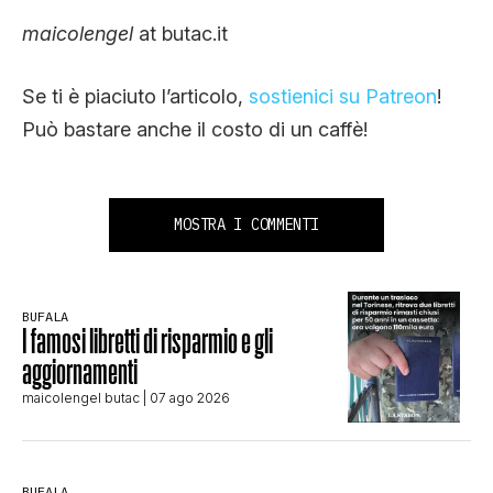
maicolengel
at butac.it
Se ti è piaciuto l’articolo,
sostienici su Patreon
!
Può bastare anche il costo di un caffè!
MOSTRA I COMMENTI
BUFALA
I famosi libretti di risparmio e gli
aggiornamenti
maicolengel butac
| 07 ago 2026
BUFALA