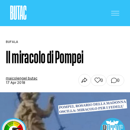
BUFALA
Il miracolo di Pompei
CRONACA E POLITICA
maicolengel butac
0
0
17 Apr 2018
SCIENZA E TECNOLOGIA
SALUTE E MEDICINA