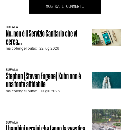
MOSTRA I COMMENTI
BUFALA
No, non è il Servizio Sanitario che vi
cerca…
maicolengel butac
| 22 lug 2026
BUFALA
Stephen (Steven Eugene) Kuhn non è
una fonte affidabile
maicolengel butac
| 09 giu 2026
BUFALA
I bambini ucraini che fanno la svastica