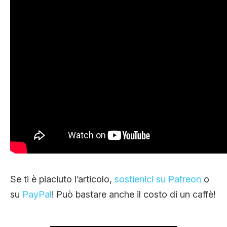
Se ti è piaciuto l’articolo,
sostienici su Patreon
o
su
PayPal
! Può bastare anche il costo di un caffè!