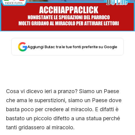
STORIA E CITAZIONI
INTRATTENIMENTO
Aggiungi Butac tra le tue fonti preferite su Google
COMPLOTTI, LEGGENDE URBANE ED
EVERGREEN
Cosa vi dicevo ieri a pranzo? Siamo un Paese
EDITORIALI
che ama le superstizioni, siamo un Paese dove
basta poco per credere al miracolo. E difatti è
TRUFFE E SOCIAL NETWORK
bastato un piccolo difetto a una statua perché
tanti gridassero al miracolo.