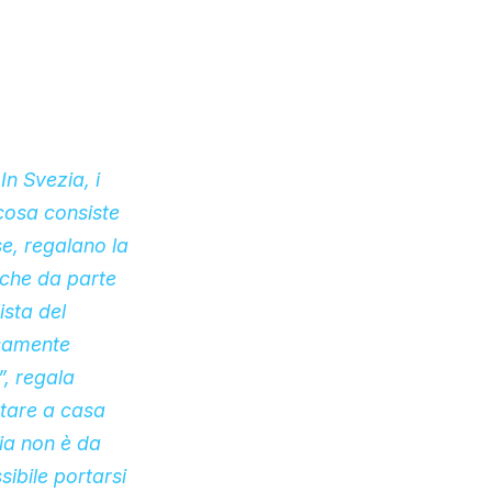
n Svezia, i
cosa consiste
e, regalano la
iche da parte
ista del
osamente
”, regala
rtare a casa
lia non è da
ibile portarsi