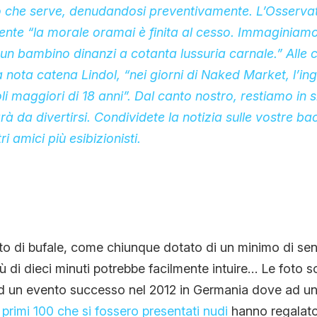
iò che serve, denudandosi preventivamente. L’Osserv
ente “la morale oramai è finita al cesso. Immaginiam
n bambino dinanzi a cotanta lussuria carnale.” Alle c
la nota catena Lindol, “nei giorni di Naked Market, l’in
li maggiori di 18 anni”. Dal canto nostro, restiamo in s
rà da divertirsi. Condividete la notizia sulle vostre b
ri amici più esibizionisti.
o di bufale, come chiunque dotato di un minimo di sen
iù di dieci minuti potrebbe facilmente intuire… Le foto 
ad un evento successo nel 2012 in Germania dove ad un
 primi 100 che si fossero presentati nudi
hanno regalat