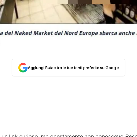
CONTATTI
CHI SIAMO
Aggiungi Butac tra le tue fonti preferite su Google
o un link curioso, ma onestamente non conoscevo
Resa