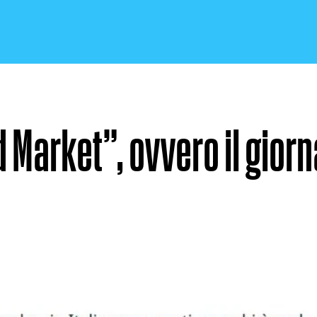
d Market”, ovvero il gior
CRONACA E POLITICA
SCIENZA E TECNOLOGIA
SALUTE E MEDICINA