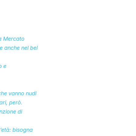
ca
Mercato
e anche nel bel
o e
 che vanno nudi
ari, però.
nzione di
l’età: bisogna