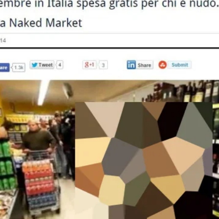
STORIA E CITAZIONI
INTRATTENIMENTO
COMPLOTTI, LEGGENDE URBANE ED EVERGREE
EDITORIALI
TRUFFE E SOCIAL NETWORK
CLIMA ED ENERGIA