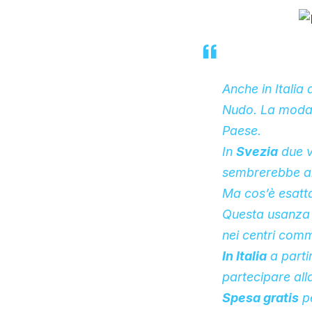
Anche in Italia a
Nudo
. La moda
Paese.
In
Svezia
due v
sembrerebbe an
Ma cos’è esat
Questa usanza 
nei centri comme
In Italia
a parti
partecipare al
Spesa gratis
pe