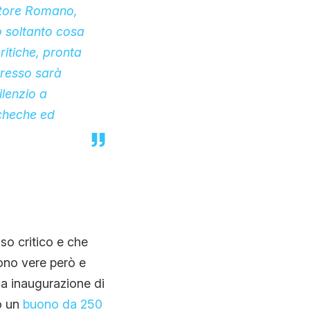
atore Romano,
o soltanto cosa
ritiche, pronta
gresso sarà
ilenzio a
acheche ed
so critico e che
sono vere però e
a inaugurazione di
o un
buono da 250