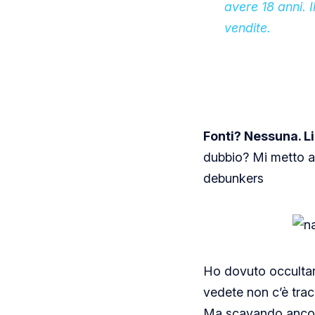
avere 18 anni. 
vendite.
Fonti? Nessuna. L
dubbio? Mi metto ad
debunkers
Ho dovuto occultare
vedete non c’è tracc
Ma scavando ancor