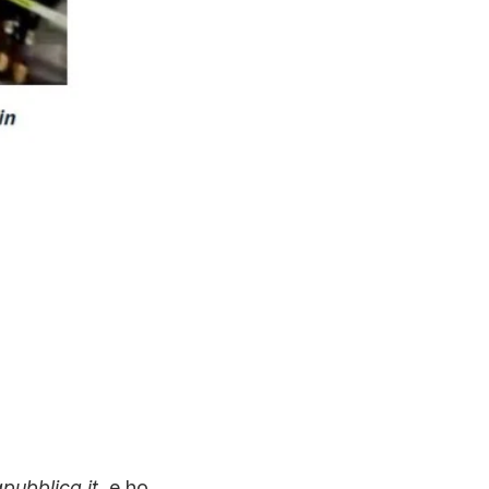
pubblica.it
, e ho