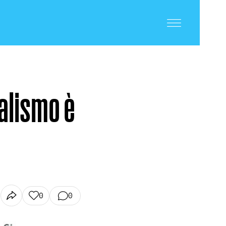
nalismo è
0
0