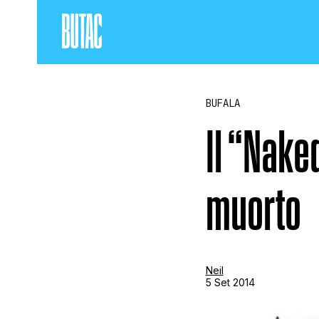
BUFALA
Il “Nake
muorto
Neil
5 Set 2014