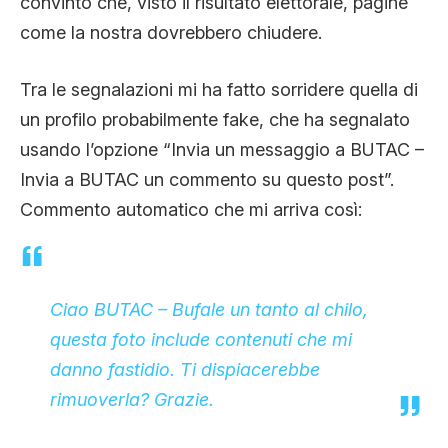
convinto che, visto il risultato elettorale, pagine
CLIMA ED ENERGIA
come la nostra dovrebbero chiudere.
Tra le segnalazioni mi ha fatto sorridere quella di
CONTATTI
un profilo probabilmente fake, che ha segnalato
usando l’opzione “Invia un messaggio a BUTAC –
CHI SIAMO
Invia a BUTAC un commento su questo post”.
Commento automatico che mi arriva così:
Ciao BUTAC – Bufale un tanto al chilo,
questa foto include contenuti che mi
danno fastidio. Ti dispiacerebbe
rimuoverla? Grazie.