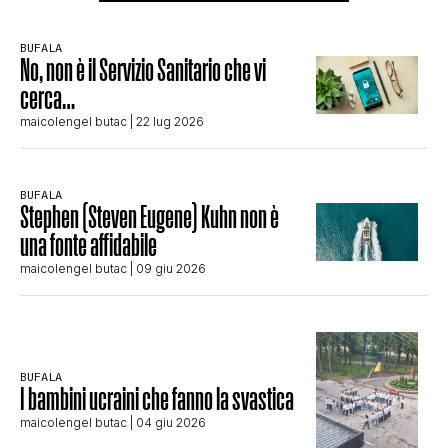
BUFALA
No, non è il Servizio Sanitario che vi
cerca…
maicolengel butac
| 22 lug 2026
BUFALA
Stephen (Steven Eugene) Kuhn non è
una fonte affidabile
maicolengel butac
| 09 giu 2026
BUFALA
I bambini ucraini che fanno la svastica
maicolengel butac
| 04 giu 2026