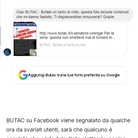
STORIA E CITAZIONI
INTRATTENIMENTO
COMPLOTTI, LEGGENDE URBANE ED
EVERGREEN
Aggiungi Butac tra le tue fonti preferite su Google
EDITORIALI
TRUFFE E SOCIAL NETWORK
BUTAC su Facebook viene segnalato da qualche
ora da svariati utenti, sarà che qualcuno è