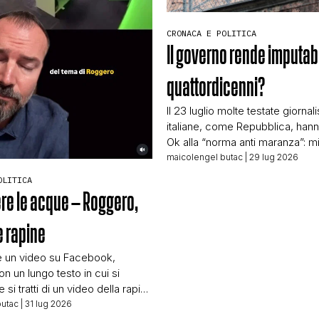
CRONACA E POLITICA
Il governo rende imputabil
quattordicenni?
Il 23 luglio molte testate giornal
italiane, come Repubblica, hanno
Ok alla “norma anti maranza”: mi
imputabili da 14 anni. Meloni: “C
maicolengel butac
| 29 lug 2026
paga” Oppure La Stampa: Norma
OLITICA
maranza, Salvini: “Da genitore d
re le acque – Roggero,
punire chi ha 14 anni”. Polemica
Un titolo che sembra far passar
e rapine
il governo Meloni […]
e un video su Facebook,
n un lungo testo in cui si
 si tratti di un video della rapina
re Roggero. Il post, molto lungo,
butac
| 31 lug 2026