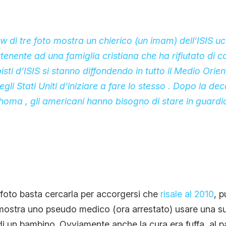
ow di tre foto mostra un chierico (un imam) dell’ISIS u
nente ad una famiglia cristiana che ha rifiutato di co
ppisti d’ISIS si stanno diffondendo in tutto il Medio Ori
 negli Stati Uniti d’iniziare a fare lo stesso . Dopo la de
homa , gli americani hanno bisogno di stare in guardi
foto basta cercarla per accorgersi che
risale al 2010
, p
mostra uno pseudo medico (ora arrestato) usare una su
i un bambino. Ovviamente anche la cura era fuffa, al p