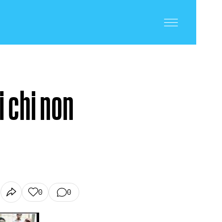
i chi non
0
0