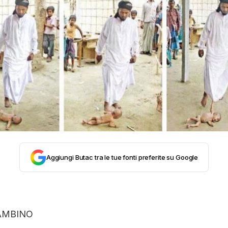
STORIA E CITAZIONI
INTRATTENIMENTO
COMPLOTTI, LEGGENDE URBANE ED EVERGREE
EDITORIALI
Aggiungi Butac tra le tue fonti preferite su Google
TRUFFE E SOCIAL NETWORK
CLIMA ED ENERGIA