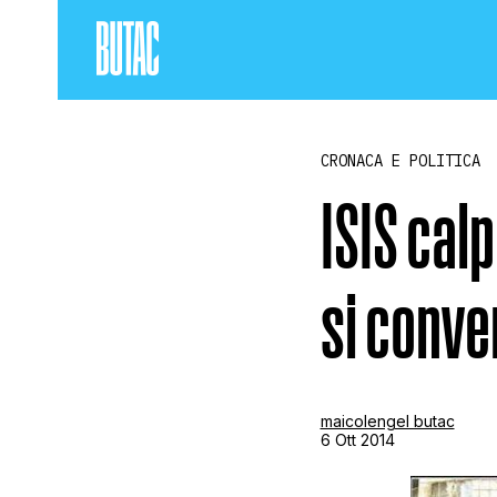
CRONACA E POLITICA
ISIS calp
si conve
maicolengel butac
6 Ott 2014