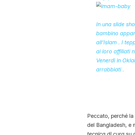
In una slide sh
bambino apparte
all’Islam . I te
ai loro affiliati
Venerdì in Okla
arrabbiati .
Peccato, perché la 
del Bangladesh, e 
tecnica di cura
su d