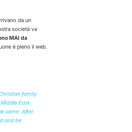
rrivano da un
ostra società va
sono MAI da
uone è pieno il web.
Christian family
 Middle East
the same. After
rd and be