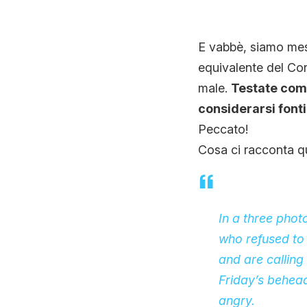
E vabbè, siamo mes
equivalente del Cor
male.
Testate come
considerarsi fonti
Peccato!
Cosa ci racconta qu
In a three photo
who refused to 
and are calling 
Friday’s behea
angry.