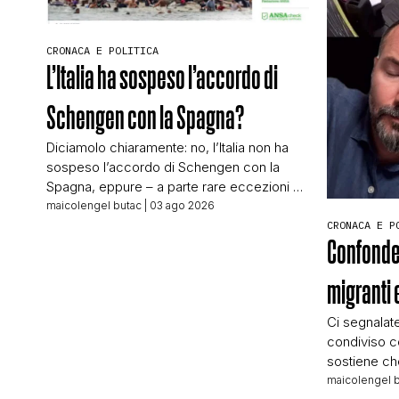
CRONACA E POLITICA
L’Italia ha sospeso l’accordo di
Schengen con la Spagna?
Diciamolo chiaramente: no, l’Italia non ha
sospeso l’accordo di Schengen con la
Spagna, eppure – a parte rare eccezioni – i
titoli della maggior parte dei quotidiani
maicolengel butac
| 03 ago 2026
italiani sembrano raccontare proprio
CRONACA E P
Confonde
questo. L’unico che prova a fare realmente
chiarezza è Il Post, che usa la virgolette nel
migranti 
titolo per far capire che le cose non […]
Ci segnalat
condiviso co
sostiene che
al gioiellie
maicolengel 