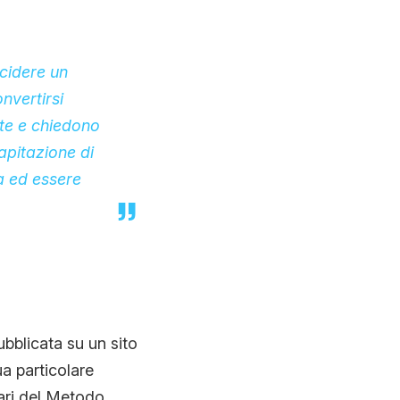
ccidere un
nvertirsi
ente e chiedono
capitazione di
a ed essere
ubblicata su un sito
a particolare
ari del Metodo