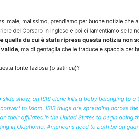
CONTATTI
si male, malissimo, prendiamo per buone notizie che a
riere del Corsaro in inglese e poi ci lamentiamo se la n
CHI SIAMO
 quella da cui è stata ripresa questa notizia non 
 valide
, ma di gentaglia che le traduce e spaccia per b
esta fonte faziosa (o satirica)?
 slide show, an ISIS cleric kills a baby belonging to a 
convert to Islam. ISIS thugs are spreading across the
on their affiliates in the United States to begin doing 
ding in Oklahoma, Americans need to both be on gua