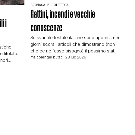
CRONACA E POLITICA
Gattini, incendi e vecchie
i i
conoscenze
Su svariate testate italiane sono apparsi, nei
giorni scorsi, articoli che dimostrano (non
istiche
che ce ne fosse bisogno) il pessimo stato
 titolato:
del giornalismo italiano. Titola SkyTg24 il 22
maicolengel butac
| 28 lug 2026
nori
luglio 2026: Incendi in Calabria, gatti usati
hi sbaglia
per innescare i roghi: taglia di mille euro sui
 anti-
piromani E nelle prime righe dell’articolo
ico è giusto
leggiamo: Gatti con stracci imbevuti […]
 su Meloni
e l’idea che