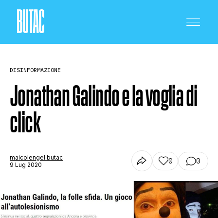
DISINFORMAZIONE
Jonathan Galindo e la voglia di
click
CRONACA E POLITICA
SCIENZA E TECNOLOGIA
maicolengel butac
0
0
9 Lug 2020
SALUTE E MEDICINA