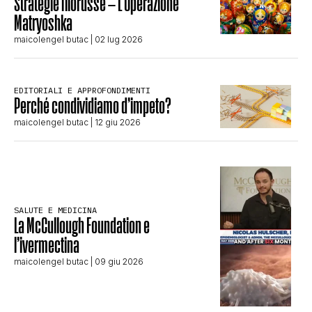
Strategie filorusse – L’Operazione
Matryoshka
maicolengel butac
| 02 lug 2026
EDITORIALI E APPROFONDIMENTI
Perché condividiamo d’impeto?
maicolengel butac
| 12 giu 2026
SALUTE E MEDICINA
La McCullough Foundation e
l’ivermectina
maicolengel butac
| 09 giu 2026