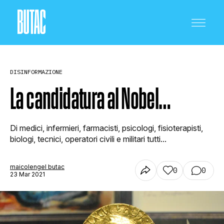
DISINFORMAZIONE
La candidatura al Nobel…
CRONACA E POLITICA
Di medici, infermieri, farmacisti, psicologi, fisioterapisti,
biologi, tecnici, operatori civili e militari tutti...
SCIENZA E TECNOLOGIA
maicolengel butac
0
0
23 Mar 2021
SALUTE E MEDICINA