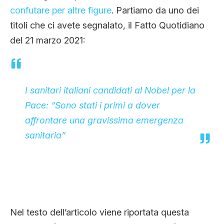
CLIMA ED ENERGIA
confutare per altre figure
. Partiamo da uno dei
titoli che ci avete segnalato, il Fatto Quotidiano
del 21 marzo 2021:
CONTATTI
CHI SIAMO
I sanitari italiani candidati al Nobel per la
Pace: “Sono stati i primi a dover
affrontare una gravissima emergenza
sanitaria”
Nel testo dell’articolo viene riportata questa