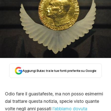
STORIA E CITAZIONI
INTRATTENIMENTO
COMPLOTTI, LEGGENDE URBANE ED
EVERGREEN
Aggiungi Butac tra le tue fonti preferite su Google
EDITORIALI
Odio fare il guastafeste, ma non posso esimermi
TRUFFE E SOCIAL NETWORK
dal trattare questa notizia, specie visto quante
volte negli anni passati
l’abbiamo dovuta