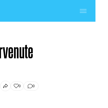
ervenute
0
0