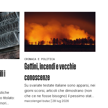
CRONACA E POLITICA
Gattini, incendi e vecchie
i i
conoscenze
Su svariate testate italiane sono apparsi, nei
giorni scorsi, articoli che dimostrano (non
istiche
che ce ne fosse bisogno) il pessimo stato
 titolato:
del giornalismo italiano. Titola SkyTg24 il 22
maicolengel butac
| 28 lug 2026
nori
luglio 2026: Incendi in Calabria, gatti usati