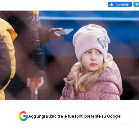
STORIA E CITAZIONI
INTRATTENIMENTO
COMPLOTTI, LEGGENDE URBANE ED EVERGREE
EDITORIALI
TRUFFE E SOCIAL NETWORK
Aggiungi Butac tra le tue fonti preferite su Google
CLIMA ED ENERGIA