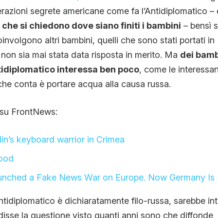
razioni segrete americane come fa l’Antidiplomatico –
che si chiedono dove siano finiti i bambini
– bensì su
volgono altri bambini, quelli che sono stati portati in 
non sia mai stata data risposta in merito. Ma
dei bambi
tidiplomatico interessa ben poco
, come le interessan
he conta è portare acqua alla causa russa.
 su FrontNews:
in’s keyboard warrior in Crimea
lood
unched a Fake News War on Europe. Now Germany Is 
ntidiplomatico è dichiaratamente filo-russa, sarebbe in
isse la questione visto quanti anni sono che diffonde