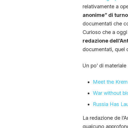
relativamente a ope
anonime” di turno 
documentati che coin
Curioso che a oggi 
redazione dell’An
documentati, quel c
Un po’ di materiale
Meet the Kreml
War without b
Russia Has La
La redazione de l’A
qualcuno approfond