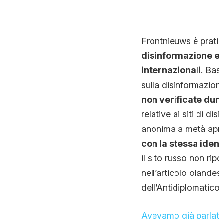
Frontnieuws è prati
disinformazione e
internazionali
. Ba
sulla disinformazio
non verificate du
relative ai siti di 
anonima a metà apri
con la stessa ide
il sito russo non ri
nell’articolo olande
dell’Antidiplomatico 
Avevamo già parlato