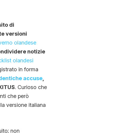
sito di
te versioni
verno olandese
condividere notizie
cklist olandesi
gistrato in forma
identiche accuse
,
EXITUS
. Curioso che
enti che però
la versione italiana
ito; non