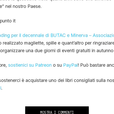
e” nel nostro Paese.
punto it
nding per il decennale di BUTAC e Minerva – Associazi
realizzato magliette, spille e quant’altro per ringraziare
 organizzare una due giorni di eventi gratuiti in autunn
pre,
sostienici su Patreon
o su
PayPal
! Può bastare anc
stenerci è acquistare uno dei libri consigliati sulla no
i
.
MOSTRA I COMMENTI