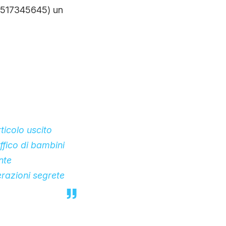
 3517345645) un
ticolo uscito
ffico di bambini
nte
erazioni segrete