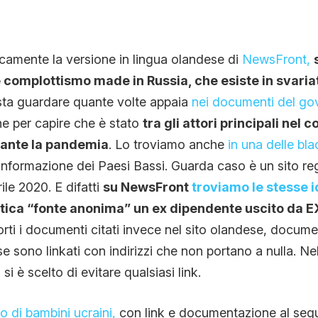
camente la versione in lingua olandese di
NewsFront,
 complottismo made in Russia, che esiste in svaria
sta guardare quante volte appaia
nei documenti del go
ne per capire che è stato
tra gli attori principali nel 
rante la pandemia
. Lo troviamo anche
in una delle bla
disinformazione dei Paesi Bassi. Guarda caso è un sito re
le 2020. E difatti
su NewsFront
troviamo le stesse 
ntica “fonte anonima” un ex dipendente uscito da 
porti i documenti citati invece nel sito olandese, docum
se sono linkati con indirizzi che non portano a nulla. Nel
si è scelto di evitare qualsiasi link.
 di bambini ucraini,
con link e documentazione al segu