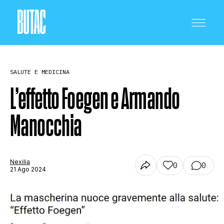
SALUTE E MEDICINA
L’effetto Foegen e Armando
Manocchia
CRONACA E POLITICA
SCIENZA E TECNOLOGIA
Nexilia
0
0
21 Ago 2024
SALUTE E MEDICINA