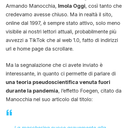
CLIMA ED ENERGIA
Armando Manocchia,
Imola Oggi
, così tanto che
credevamo avesse chiuso. Ma in realtà il sito,
online dal 1997, è sempre stato attivo, solo meno
CONTATTI
visibile ai nostri lettori attuali, probabilmente più
avvezzi a TikTok che al web 1.0, fatto di indirizzi
CHI SIAMO
url e home page da scrollare.
Ma la segnalazione che ci avete inviato è
interessante, in quanto ci permette di parlare di
una teoria pseudoscientifica venuta fuori
durante la pandemia
, l’effetto Foegen, citato da
Manocchia nel suo articolo dal titolo:
La mascherina nuoce gravemente alla