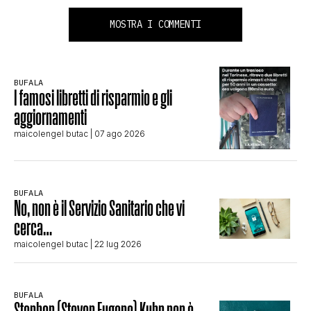
MOSTRA I COMMENTI
BUFALA
I famosi libretti di risparmio e gli
aggiornamenti
maicolengel butac
| 07 ago 2026
BUFALA
No, non è il Servizio Sanitario che vi
cerca…
maicolengel butac
| 22 lug 2026
BUFALA
Stephen (Steven Eugene) Kuhn non è