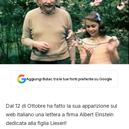
STORIA E CITAZIONI
INTRATTENIMENTO
COMPLOTTI, LEGGENDE URBANE ED
EVERGREEN
Aggiungi Butac tra le tue fonti preferite su Google
EDITORIALI
Dal 12 di Ottobre ha fatto la sua apparizione sul
TRUFFE E SOCIAL NETWORK
web italiano una lettera a firma Albert Einstein
dedicata alla figlia Lieserl!