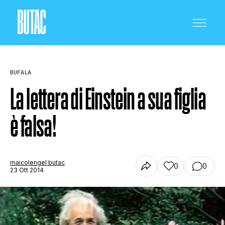
BUFALA
La lettera di Einstein a sua figlia
è falsa!
CRONACA E POLITICA
SCIENZA E TECNOLOGIA
maicolengel butac
0
0
23 Ott 2014
SALUTE E MEDICINA