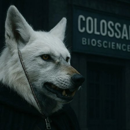
STORIA E CITAZIONI
INTRATTENIMENTO
COMPLOTTI, LEGGENDE URBANE ED EVERGREE
EDITORIALI
TRUFFE E SOCIAL NETWORK
CLIMA ED ENERGIA