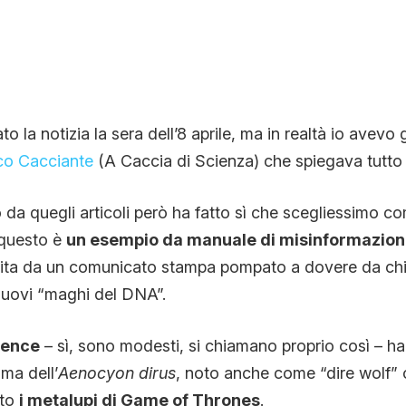
o la notizia la sera dell’8 aprile, ma in realtà io avevo 
co Cacciante
(A Caccia di Scienza) che spiegava tutto
to da quegli articoli però ha fatto sì che scegliessimo 
questo è
un esempio da manuale di misinformazione
tita da un comunicato stampa pompato a dovere da chi h
nuovi “maghi del DNA”.
ience
– sì, sono modesti, si chiamano proprio così – ha
ma dell’
Aenocyon dirus
, noto anche come “dire wolf” o 
ato
i metalupi di Game of Thrones
.