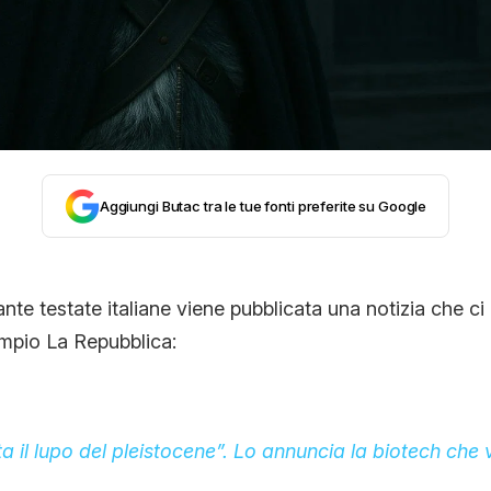
CONTATTI
CHI SIAMO
Aggiungi Butac tra le tue fonti preferite su Google
ante testate italiane viene pubblicata una notizia che ci
empio La Repubblica:
ta il lupo del pleistocene”. Lo annuncia la biotech che 