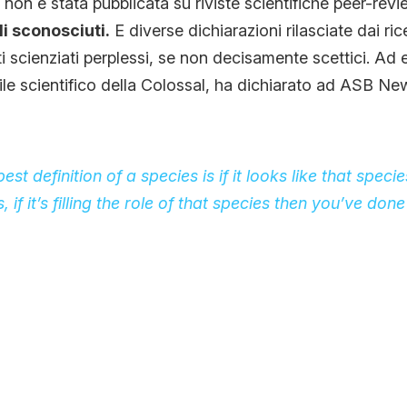
 non è stata pubblicata su riviste scientifiche peer-rev
i sconosciuti.
E diverse dichiarazioni rilasciate dai ric
i scienziati perplessi, se non decisamente scettici. Ad
le scientifico della Colossal, ha dichiarato ad ASB Ne
best definition of a species is if it looks like that species,
, if it’s filling the role of that species then you’ve done 