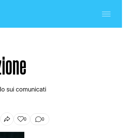
zione
lo sui comunicati
0
0