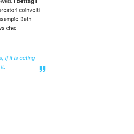
iewed.
I dettagli
ercatori coinvolti
 esempio Beth
ws che:
 if it is acting
it.