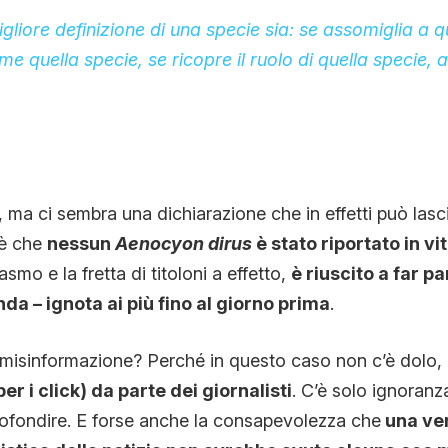
gliore definizione di una specie sia: se assomiglia a q
 quella specie, se ricopre il ruolo di quella specie, al
 ci sembra una dichiarazione che in effetti può lasci
 è che
nessun
Aenocyon dirus
è stato riportato in vi
smo e la fretta di titoloni a effetto,
è riuscito a far p
nda – ignota ai più fino al giorno prima
.
 misinformazione? Perché in questo caso non c’è dolo,
r i click) da parte dei giornalisti
. C’è solo ignoranza
rofondire. E forse anche la consapevolezza che
una ver