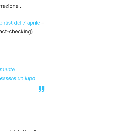
rrezione…
ntist del 7 aprile
–
act-checking)
camente
essere un lupo