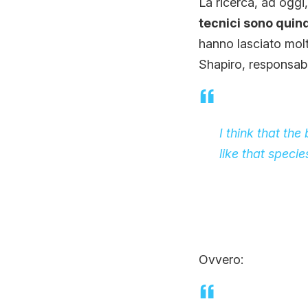
La ricerca, ad oggi,
tecnici sono quind
hanno lasciato molt
Shapiro, responsabi
I think that the 
like that species
Ovvero: