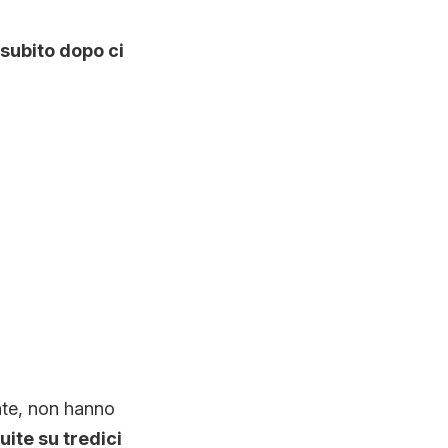
subito dopo ci
nte, non hanno
uite su tredici