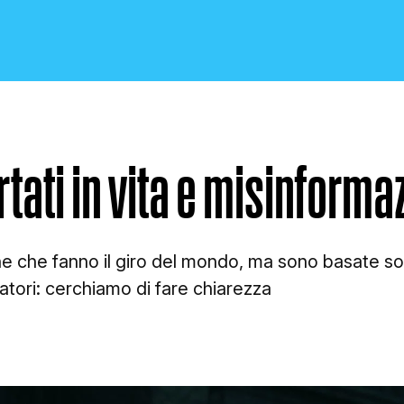
rtati in vita e misinforma
CRONACA E POLITICA
che che fanno il giro del mondo, ma sono basate so
atori: cerchiamo di fare chiarezza
SCIENZA E TECNOLOGIA
SALUTE E MEDICINA