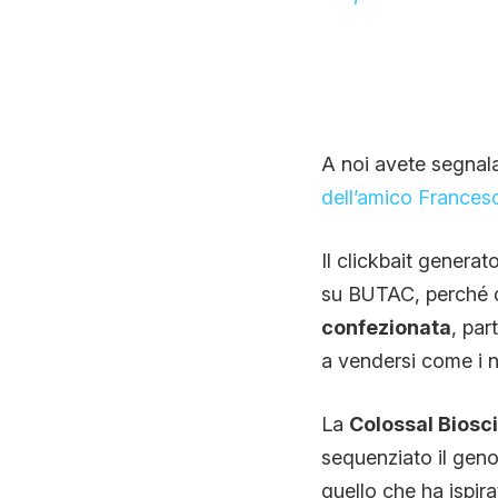
A noi avete segnalat
dell’amico Frances
Il clickbait genera
su BUTAC, perché 
confezionata
, par
a vendersi come i 
La
Colossal Biosc
sequenziato il geno
quello che ha ispir