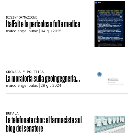
STORIA E CITAZIONI
DISINFORMAZIONE
ItalExit e la pericolosa fuffa medica
INTRATTENIMENTO
maicolengel butac
| 04 giu 2025
COMPLOTTI, LEGGENDE URBANE ED
EVERGREEN
CRONACA E POLITICA
La moratoria sulla geoingegneria…
maicolengel butac
| 28 giu 2024
EDITORIALI
BUFALA
TRUFFE E SOCIAL NETWORK
La telefonata choc al farmacista sul
blog del senatore