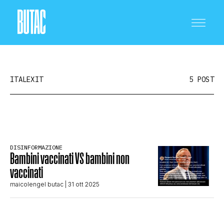
ITALEXIT
5 POST
CRONACA E POLITICA
DISINFORMAZIONE
Bambini vaccinati VS bambini non
SCIENZA E TECNOLOGIA
vaccinati
maicolengel butac
| 31 ott 2025
SALUTE E MEDICINA