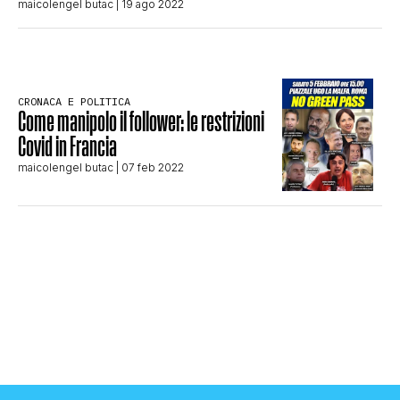
maicolengel butac
| 19 ago 2022
CLIMA ED ENERGIA
CONTATTI
CRONACA E POLITICA
Come manipolo il follower: le restrizioni
Covid in Francia
CHI SIAMO
maicolengel butac
| 07 feb 2022