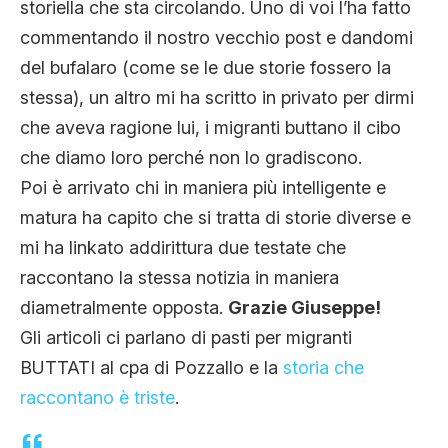
storiella che sta circolando. Uno di voi l’ha fatto
CLIMA ED ENERGIA
commentando il nostro vecchio post e dandomi
del bufalaro (come se le due storie fossero la
CONTATTI
stessa), un altro mi ha scritto in privato per dirmi
che aveva ragione lui, i migranti buttano il cibo
che diamo loro perché non lo gradiscono.
CHI SIAMO
Poi è arrivato chi in maniera più intelligente e
matura ha capito che si tratta di storie diverse e
mi ha linkato addirittura due testate che
raccontano la stessa notizia in maniera
diametralmente opposta.
Grazie Giuseppe!
Gli articoli ci parlano di pasti per migranti
BUTTATI al cpa di Pozzallo e la
storia che
raccontano è triste
.