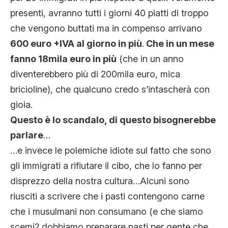
presenti, avranno tutti i giorni 40 piatti di troppo
che vengono buttati ma in compenso arrivano
600 euro +IVA al giorno in più
.
Che in un mese
fanno 18mila euro in più
(che in un anno
diventerebbero più di 200mila euro, mica
bricioline), che qualcuno credo s’intascherà con
gioia.
Questo è lo scandalo, di questo bisognerebbe
parlare
…
…e invece le polemiche idiote sul fatto che sono
gli immigrati a rifiutare il cibo, che lo fanno per
disprezzo della nostra cultura…Alcuni sono
riusciti a scrivere che i pasti contengono carne
che i musulmani non consumano (e che siamo
scemi? dobbiamo preparare pasti per gente che