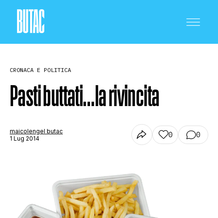
CRONACA E POLITICA
Pasti buttati…la rivincita
CRONACA E POLITICA
maicolengel butac
0
0
1 Lug 2014
SCIENZA E TECNOLOGIA
SALUTE E MEDICINA