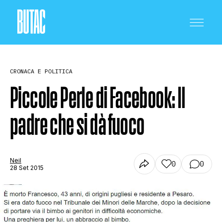
CRONACA E POLITICA
Piccole Perle di Facebook: Il
padre che si dà fuoco
CRONACA E POLITICA
SCIENZA E TECNOLOGIA
Neil
0
0
28 Set 2015
SALUTE E MEDICINA