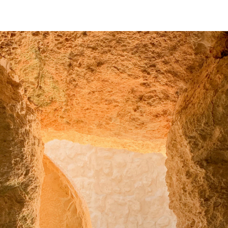
STORIA E CITAZIONI
INTRATTENIMENTO
COMPLOTTI, LEGGENDE URBANE ED EVERGREE
EDITORIALI
TRUFFE E SOCIAL NETWORK
CLIMA ED ENERGIA