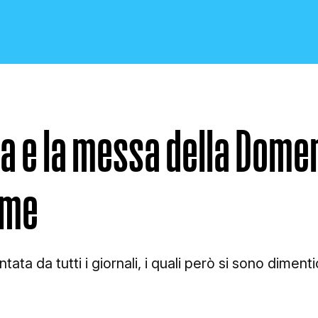
la e la messa della Dome
CRONACA E POLITICA
lme
SCIENZA E TECNOLOGIA
tata da tutti i giornali, i quali però si sono dimenti
SALUTE E MEDICINA