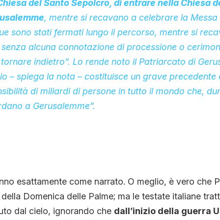
 Chiesa del Santo Sepolcro, di entrare nella Chiesa d
rusalemme
, mentre si recavano a celebrare la Messa
due sono stati fermati lungo il percorso, mentre si rec
 senza alcuna connotazione di processione o cerimoni
a tornare indietro”. Lo rende noto il Patriarcato di Ge
o – spiega la nota – costituisce un grave precedente
nsibilità di miliardi di persone in tutto il mondo che, d
rdano a Gerusalemme”.
nno esattamente come narrato. O meglio, è vero che Pi
 della Domenica delle Palme; ma le testate italiane trat
to dal cielo, ignorando che
dall’inizio della guerra 