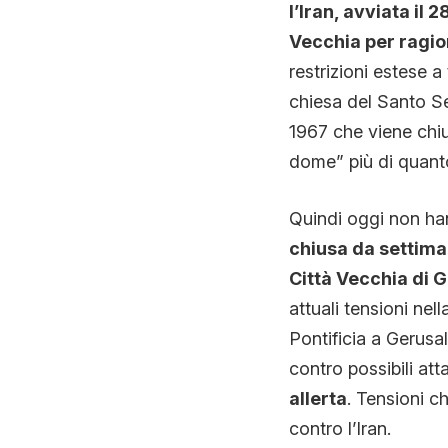
l’Iran, avviata il 
Vecchia
per ragio
restrizioni estese a 
chiesa del Santo S
1967 che viene chius
dome” più di quant
Quindi oggi non hann
chiusa da settima
Città Vecchia di 
attuali tensioni ne
Pontificia a Gerus
contro possibili att
allerta
. Tensioni c
contro l’Iran.