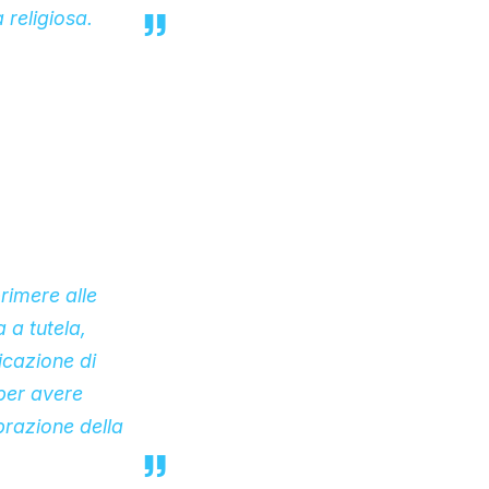
 religiosa.
rimere alle
 a tutela,
icazione di
 per avere
brazione della