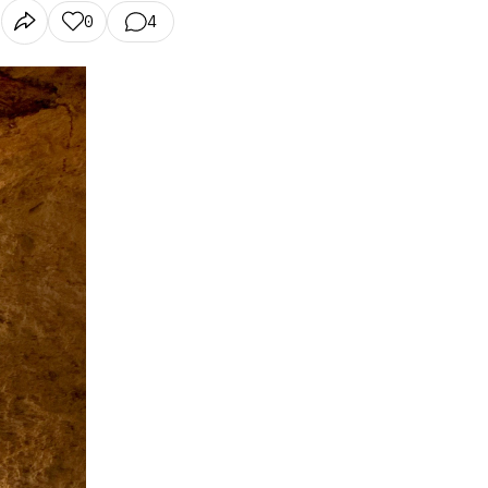
0
4
N