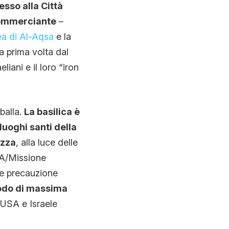
esso alla Città
commerciante
–
a di Al-Aqsa
e la
a prima volta dal
iani e il loro “iron
balla.
La basilica è
i luoghi santi della
ezza
, alla luce delle
WA/Missione
me precauzione
iodo di massima
 USA e Israele