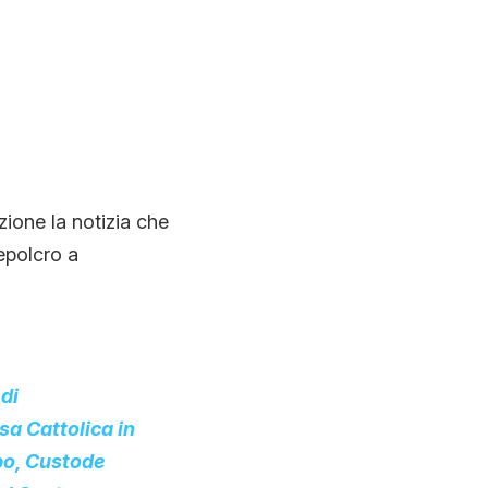
zione la notizia che
epolcro a
 di
sa Cattolica in
po, Custode