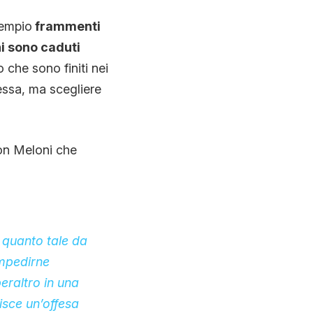
sempio
frammenti
ani sono caduti
o che sono finiti nei
essa, ma scegliere
con Meloni che
n quanto tale da
Impedirne
eraltro in una
isce un’offesa