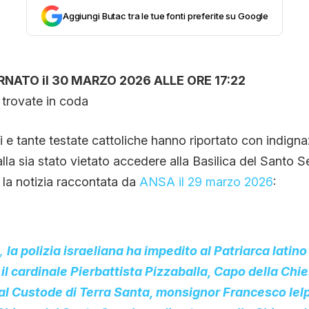
Aggiungi Butac tra le tue fonti preferite su Google
NATO il 30 MARZO 2026 ALLE ORE 17:22
 trovate in coda
ani e tante testate cattoliche hanno riportato con indigna
alla sia stato vietato accedere alla Basilica del Santo S
la notizia raccontata da
ANSA il 29 marzo 2026
:
a,
la polizia israeliana ha impedito al Patriarca latino
l cardinale Pierbattista Pizzaballa, Capo della Chie
 al Custode di Terra Santa, monsignor Francesco Iel