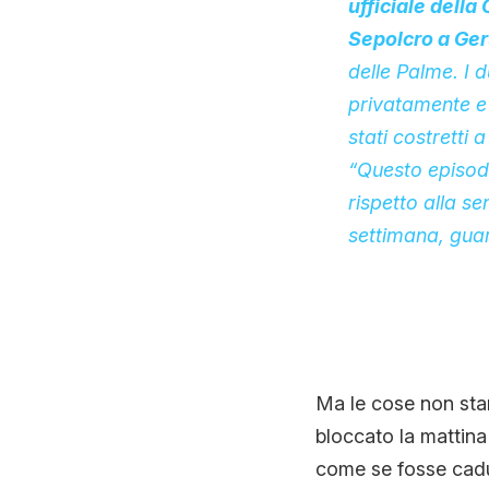
ufficiale della
Sepolcro a Ge
delle Palme. I 
privatamente e
stati costretti 
“Questo episodi
rispetto alla se
settimana, gua
Ma le cose non sta
bloccato la mattina
come se fosse cadu