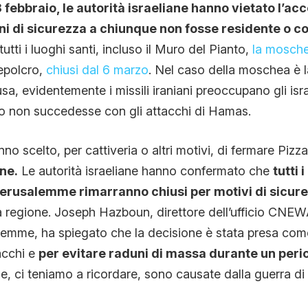
28 febbraio, le autorità israeliane hanno vietato l’acc
ni di sicurezza a chiunque non fosse residente o 
tutti i luoghi santi, incluso il Muro del Pianto,
la mosche
epolcro,
chiusi dal 6 marzo
. Nel caso della moschea è l
a, evidentemente i missili iraniani preoccupano gli israel
o non succedesse con gli attacchi di Hamas.
o scelto, per cattiveria o altri motivi, di fermare Pizza
ne.
Le autorità israeliane hanno confermato che
tutti 
Gerusalemme rimarranno chiusi per motivi di sicur
lla regione. Joseph Hazboun, direttore dell’ufficio CNE
alemme, ha spiegato che la decisione è stata presa co
acchi e
per evitare raduni di massa durante un per
he, ci teniamo a ricordare, sono causate dalla guerra di