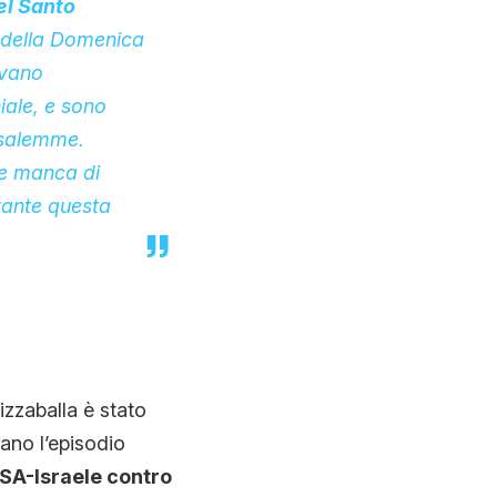
el Santo
 della Domenica
avano
ale, e sono
rusalemme.
 e manca di
urante questa
zzaballa è stato
tano l’episodio
USA-Israele contro