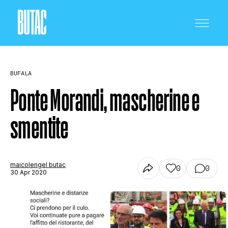
BUFALA
Ponte Morandi, mascherine e
smentite
CRONACA E POLITICA
SCIENZA E TECNOLOGIA
maicolengel butac
0
0
30 Apr 2020
SALUTE E MEDICINA