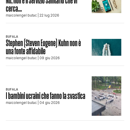
No, non è il Servizio Sanitario che vi
cerca…
maicolengel butac
| 22 lug 2026
BUFALA
Stephen (Steven Eugene) Kuhn non è
una fonte affidabile
maicolengel butac
| 09 giu 2026
BUFALA
I bambini ucraini che fanno la svastica
maicolengel butac
| 04 giu 2026