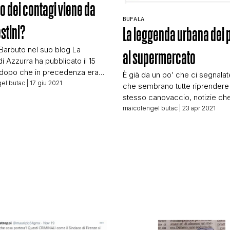
zo dei contagi viene da
STORIA E CITAZIONI
BUFALA
stini?
La leggenda urbana dei p
Barbuto nel suo blog La
al supermercato
INTRATTENIMENTO
di Azzurra ha pubblicato il 15
(dopo che in precedenza era
È già da un po’ che ci segnalat
bblicato su Libero e poi
el butac
| 17 giu 2021
che sembrano tutte riprendere
COMPLOTTI, LEGGENDE URBANE ED EVERGREE
o sostituibile“) un articolo con
stesso canovaccio, notizie ch
 un po’ stile Lina Wertmuller
sembrano quasi esser l’una co
maicolengel butac
| 23 apr 2021
r chi non capisse la battuta,
incolla dell’altra. Nel corso dell
olisso)… Ve lo riporto così
settimane però di questa stori
EDITORIALI
ul suo sito, […]
sono già occupati gli amici del
CeRaVoLC, Centro raccolta del
e delle leggende contempora
TRUFFE E SOCIAL NETWORK
rendendo tutto il lavoro […]
CLIMA ED ENERGIA