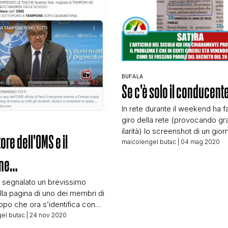
CONTATTI
CHI SIAMO
BUFALA
Se c’è solo il conducen
In rete durante il weekend ha fat
giro della rete (provocando g
ilarità) lo screenshot di un giorn
ttore dell’OMS e il
Secolo XIX. Si tratta dello scre
maicolengel butac
| 04 mag 2020
un articolo che riassume le nu
ne…
norme per circolare in macchi
in realtà, per quanto riguarda i v
 segnalato un brevissimo
non differiscono in alcuna man
lla pagina di uno dei membri di
prima) da oggi, […]
ppo che ora s’identifica con
imbolo, di cui abbiamo parlato
el butac
| 24 nov 2020
video che potete vedere qui