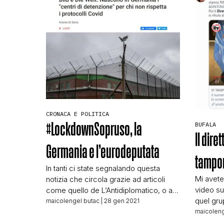
lo riprendevano. Quello che ci avete
segnalato maggiormente è stato
pubblicato da ByoBlu, che ne aveva
parlato […]
CRONACA E POLITICA
#LockdownSopruso, la
BUFALA
Il dire
Germania e l’eurodeputata
tampo
In tanti ci state segnalando questa
Mi avete
notizia che circola grazie ad articoli
video su
come quello de L’Antidiplomatico, o a
quel gru
post come quello dell’eurodeputata
maicolengel butac
| 28 gen 2021
questo s
maicoleng
della Lega Francesca Donato: In
qui: Il 
Germania hanno realizzato questo