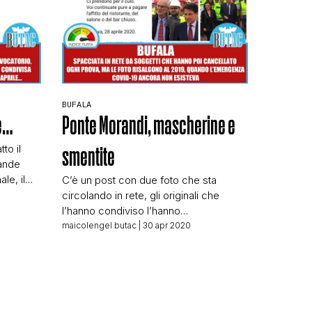
BUFALA
te…
Ponte Morandi, mascherine e
to il
smentite
rande
ale, il
C’è un post con due foto che sta
enshot di
circolando in rete, gli originali che
ove
l’hanno condiviso l’hanno
na (che
probabilmente cancellato, ma continua
maicolengel butac
| 30 apr 2020
eicoli,
a circolare screenshottato da altri.
iera da
Siamo di fronte a un classico caso di
avvelenamento del pozzo. Quello che
mi dà più fastidio è che tra quelli che in
origine hanno fatto il post ci […]