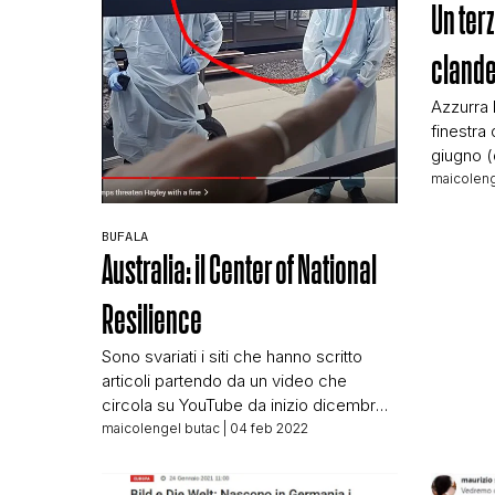
Un ter
clande
Azzurra 
finestra 
giugno 
stato pu
maicoleng
“giudicat
un titolo
BUFALA
(cioè, pe
Australia: il Center of National
molto pr
come è s
Resilience
Sono svariati i siti che hanno scritto
articoli partendo da un video che
circola su YouTube da inizio dicembre
2021, con la Giornata della memoria
maicolengel butac
| 04 feb 2022
quel video però ha trovato nuova
viralità così come gli articoli italiani che