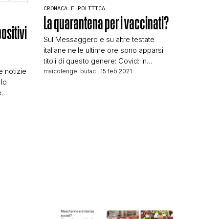
CRONACA E POLITICA
La quarantena per i vaccinati?
ositivi
Sul Messaggero e su altre testate
italiane nelle ultime ore sono apparsi
titoli di questo genere: Covid: in
e notizie
quarantena anche i vaccinati: “Rischio
maicolengel butac
| 15 feb 2021
 lo
infezioni, serve cautela” Il titolo viene
N
e
da una frase riportata dal Ministro della
pia e
Salute, che ha detto che: “…al momento
e
alla persona vaccinata si applicano gli
a se ne
stessi provvedimenti di una non
vaccinata” […]
le voci
nee,