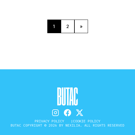
revissimo, ci mostra il
e dell’OMS rispondere a una
 o meglio non rispondere alla
se abbia fatto il tampone […]
1
2
»
PRIVACY POLICY
COOKIE POLICY
BUTAC COPYRIGHT © 2026 BY NEXILIA. ALL RIGHTS RESERVED