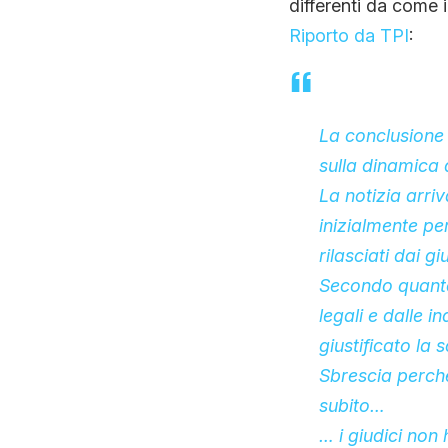
differenti da come 
Riporto da TPI
:
La conclusione 
sulla dinamica 
La notizia arri
inizialmente pe
rilasciati dai giu
Secondo quanto
legali e dalle i
giustificato la 
Sbrescia
perché
subito…
… i giudici non 