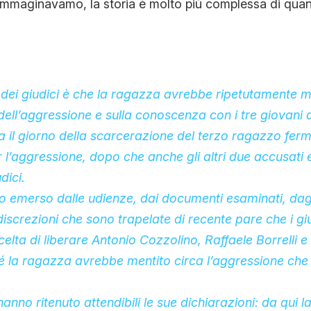
immaginavamo, la storia è molto più complessa di quan
CONTATTI
CHI SIAMO
dei giudici è che la ragazza avrebbe ripetutamente men
dell’aggressione e sulla conoscenza con i tre giovani d
va il giorno della scarcerazione del terzo ragazzo fer
r l’aggressione, dopo che anche gli altri due accusati 
dici.
 emerso dalle udienze, dai documenti esaminati, dagl
ndiscrezioni che sono trapelate di recente pare che i g
scelta di
liberare
Antonio Cozzolino, Raffaele Borrelli 
 la ragazza avrebbe mentito circa l’aggressione che
hanno ritenuto attendibili le sue dichiarazioni: da qui l