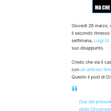
Giovedì 28 marzo, d
il secondo rimesso i
settimana,
Luigi Di
suo disappunto.
Credo che sia il ca
con
un articolo fir
Questo il post di D
Due dei presunt
della Circumves