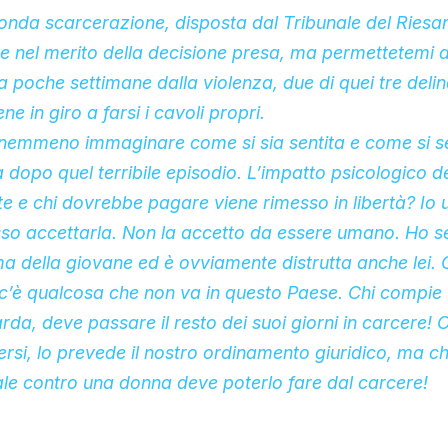
conda scarcerazione, disposta dal Tribunale del Ries
e nel merito della decisione presa, ma permettetemi d
 poche settimane dalla violenza, due di quei tre delin
ne in giro a farsi i cavoli propri.
emmeno immaginare come si sia sentita e come si s
 dopo quel terribile episodio. L’impatto psicologico 
e e chi dovrebbe pagare viene rimesso in libertà? Io 
o accettarla. Non la accetto da essere umano. Ho sen
a della giovane ed è ovviamente distrutta anche lei.
c’è qualcosa che non va in questo Paese. Chi compie 
rda, deve passare il resto dei suoi giorni in carcere!
dersi, lo prevede il nostro ordinamento giuridico, ma c
le contro una donna deve poterlo fare dal carcere!