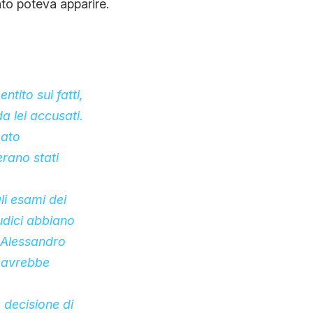
to poteva apparire.
tito sui fatti,
a lei accusati.
mato
erano stati
i esami dei
iudici abbiano
e Alessandro
 avrebbe
a decisione di