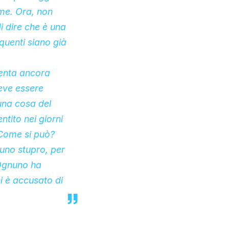
ame. Ora, non
i dire che è una
quenti siano già
enta ancora
deve essere
una cosa del
tito nei giorni
 Come si può?
uno stupro, per
 Ognuno ha
hi è accusato di