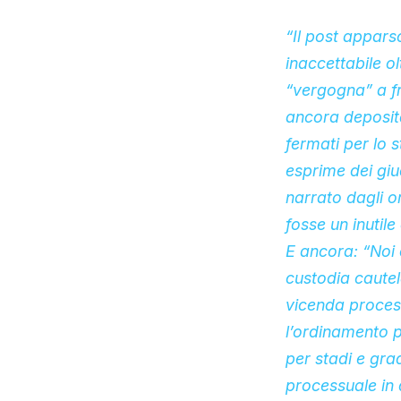
“Il post appars
inaccettabile ol
“vergogna” a fr
ancora deposita
fermati per lo 
esprime dei giu
narrato dagli or
fosse un inutile
E ancora: “Noi 
custodia cautel
vicenda process
l’ordinamento 
per stadi e gra
processuale in 