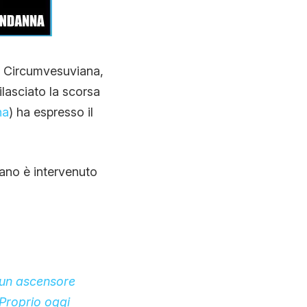
la Circumvesuviana,
ilasciato la scorsa
na
) ha espresso il
iano è intervenuto
n un ascensore
 Proprio oggi