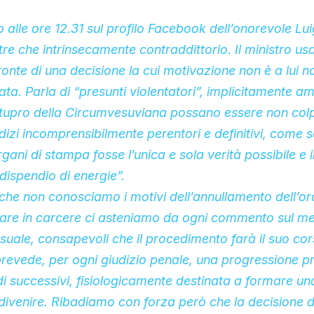
o alle ore 12.31 sul profilo Facebook dell’onorevole Lui
tre che intrinsecamente contraddittorio. Il ministro us
onte di una decisione la cui motivazione non è a lui n
ta. Parla di “presunti violentatori”, implicitamente a
stupro della Circumvesuviana possano essere non colp
dizi incomprensibilmente perentori e definitivi, come 
gani di stampa fosse l’unica e sola verità possibile e 
 dispendio di energie”.
che non conosciamo i motivi dell’annullamento dell’or
are in carcere ci asteniamo da ogni commento sul mer
uale, consapevoli che il procedimento farà il suo cor
prevede, per ogni giudizio penale, una progressione 
di successivi, fisiologicamente destinata a formare un
divenire. Ribadiamo con forza però che la decisione d