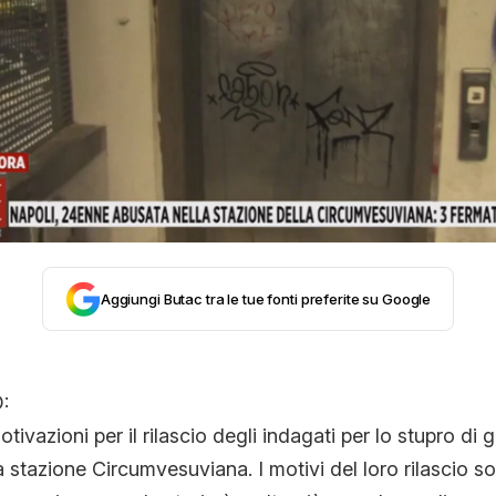
STORIA E CITAZIONI
INTRATTENIMENTO
COMPLOTTI, LEGGENDE URBANE ED EVERGREE
EDITORIALI
Aggiungi Butac tra le tue fonti preferite su Google
TRUFFE E SOCIAL NETWORK
:
tivazioni per il rilascio degli indagati per lo stupro di
CLIMA ED ENERGIA
a stazione Circumvesuviana. I motivi del loro rilascio 