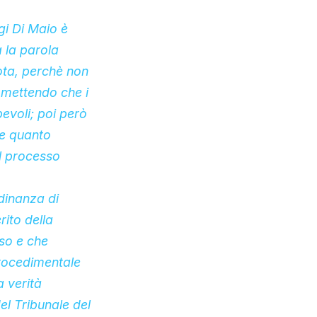
gi Di Maio è
a la parola
ota, perchè non
mmettendo che i
evoli; poi però
se quanto
il processo
dinanza di
ito della
so e che
procedimentale
a verità
el Tribunale del