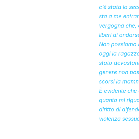
c’è stata la se
sta a me entrar
vergogna che, a
liberi di andarse
Non possiamo n
oggi la ragazza
stato devastant
genere non poss
scorsi la mamm
È evidente che 
quanto mi rigua
diritto di difen
violenza sessua