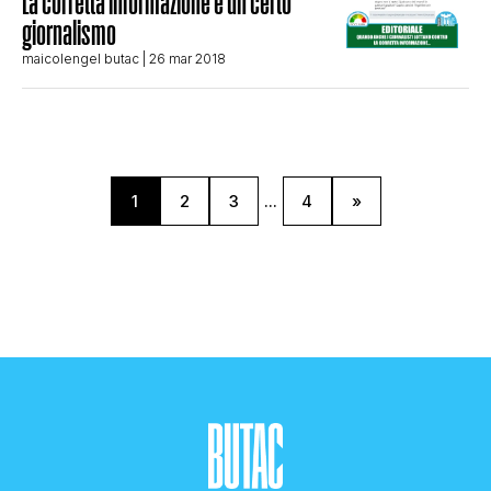
La corretta informazione e un certo
giornalismo
maicolengel butac
| 26 mar 2018
1
2
3
...
4
»