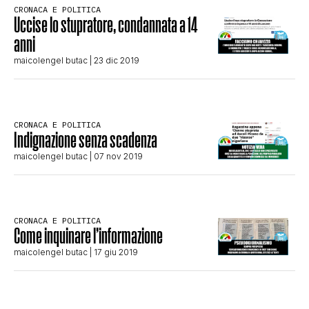
CRONACA E POLITICA
STORIA E CITAZIONI
Uccise lo stupratore, condannata a 14
anni
maicolengel butac
| 23 dic 2019
INTRATTENIMENTO
COMPLOTTI, LEGGENDE URBANE ED
CRONACA E POLITICA
Indignazione senza scadenza
maicolengel butac
| 07 nov 2019
EVERGREEN
EDITORIALI
CRONACA E POLITICA
Come inquinare l’informazione
maicolengel butac
| 17 giu 2019
TRUFFE E SOCIAL NETWORK