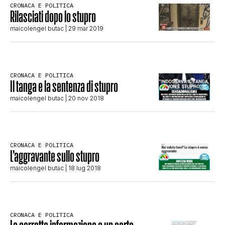
CRONACA E POLITICA
CLIMA ED ENERGIA
Rilasciati dopo lo stupro
maicolengel butac
| 29 mar 2019
CONTATTI
CRONACA E POLITICA
Il tanga e la sentenza di stupro
CHI SIAMO
maicolengel butac
| 20 nov 2018
CRONACA E POLITICA
L’aggravante sullo stupro
maicolengel butac
| 18 lug 2018
CRONACA E POLITICA