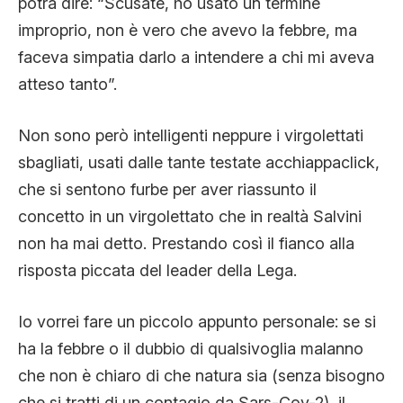
potrà dire: “Scusate, ho usato un termine
improprio, non è vero che avevo la febbre, ma
faceva simpatia darlo a intendere a chi mi aveva
atteso tanto”.
Non sono però intelligenti neppure i virgolettati
sbagliati, usati dalle tante testate acchiappaclick,
che si sentono furbe per aver riassunto il
concetto in un virgolettato che in realtà Salvini
non ha mai detto. Prestando così il fianco alla
risposta piccata del leader della Lega.
Io vorrei fare un piccolo appunto personale: se si
ha la febbre o il dubbio di qualsivoglia malanno
che non è chiaro di che natura sia (senza bisogno
che si tratti di un contagio da Sars-Cov-2), il