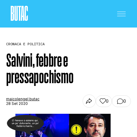
CRONACA E POLITICA
Salvini, febbre e
pressapochismo
CRONACA E POLITICA
SCIENZA E TECNOLOGIA
maicolengel butac
0
0
28 Set 2020
SALUTE E MEDICINA