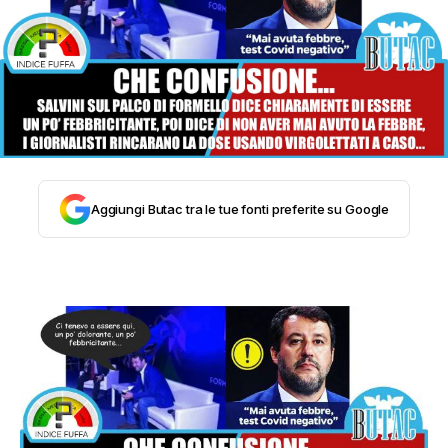
STORIA E CITAZIONI
INTRATTENIMENTO
COMPLOTTI, LEGGENDE URBANE ED
Aggiungi Butac tra le tue fonti preferite su Google
EVERGREEN
EDITORIALI
TRUFFE E SOCIAL NETWORK