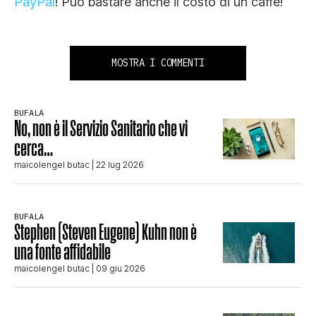
PayPal
! Può bastare anche il costo di un caffè!
MOSTRA I COMMENTI
BUFALA
No, non è il Servizio Sanitario che vi
cerca…
maicolengel butac
| 22 lug 2026
BUFALA
Stephen (Steven Eugene) Kuhn non è
una fonte affidabile
maicolengel butac
| 09 giu 2026