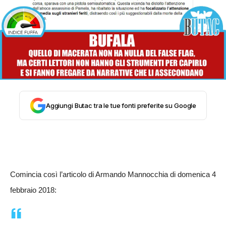
STORIA E CITAZIONI
INTRATTENIMENTO
COMPLOTTI, LEGGENDE URBANE ED
Aggiungi Butac tra le tue fonti preferite su Google
EVERGREEN
EDITORIALI
Comincia così l’articolo di Armando Mannocchia di domenica 4
febbraio 2018:
TRUFFE E SOCIAL NETWORK