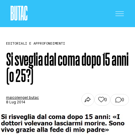
EDITORIALI E APPROFONDIMENTI
Si sveglia dal coma dopo 15 anni
(o 25?)
CRONACA E POLITICA
SCIENZA E TECNOLOGIA
maicolengel butac
0
0
8 Lug 2014
SALUTE E MEDICINA