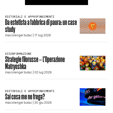
EDITORIALI E APPROFONDIMENTI
Da estetista a fabbrica di paura: un case
study
maicolengel butac
| 17 lug 2026
DISINFORMAZIONE
Strategie filorusse – L’Operazione
Matryoshka
maicolengel butac
| 02 lug 2026
EDITORIALI E APPROFONDIMENTI
Sai cosa me ne frega?
maicolengel butac
| 30 giu 2026