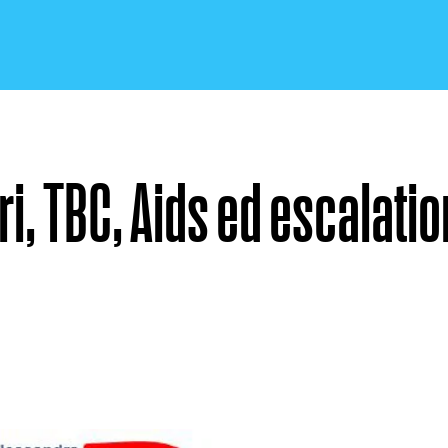
i, TBC, Aids ed escalatio
CRONACA E POLITICA
SCIENZA E TECNOLOGIA
SALUTE E MEDICINA