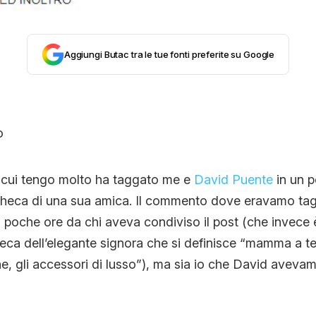
CONTATTI
Aggiungi Butac tra le tue fonti preferite su Google
CHI SIAMO
a cui tengo molto ha taggato me e
David Puente
in un p
checa di una sua amica. Il commento dove eravamo tag
di poche ore da chi aveva condiviso il post (che invece
heca dell’elegante signora che si definisce “mamma a 
, gli accessori di lusso”), ma sia io che David avevam