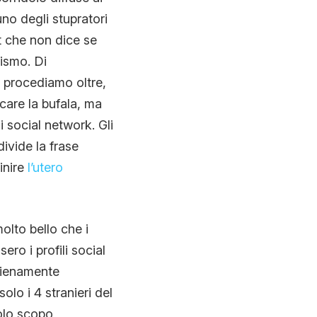
no degli stupratori
st che non dice se
nismo. Di
 procediamo oltre,
care la bufala, ma
 social network. Gli
ivide la frase
inire
l’utero
olto bello che i
ro i profili social
pienamente
olo i 4 stranieri del
solo scopo