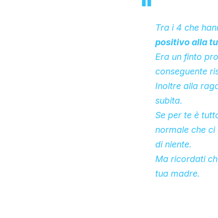
Tra i 4 che han
positivo alla t
Era un finto pr
conseguente ri
Inoltre alla ra
subita.
Se per te è tut
normale che ci 
di niente.
Ma ricordati ch
tua madre.