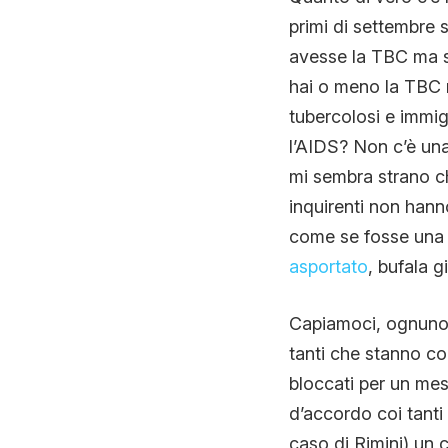
primi di settembre 
avesse la TBC ma so
hai o meno la TBC m
tubercolosi e immigr
l’AIDS? Non c’è una
mi sembra strano ch
inquirenti non hann
come se fosse una v
asportato
, bufala g
Capiamoci, ognuno è
tanti che stanno con
bloccati per un me
d’accordo coi tanti 
caso di Rimini) un 