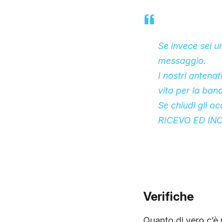
Se invece sei u
messaggio.
I nostri antena
vita per la band
Se chiudi gli oc
RICEVO ED IN
Verifiche
Quanto di vero c’è n