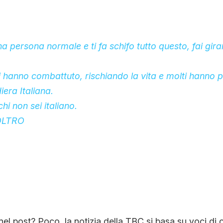
na persona normale e ti fa schifo tutto questo, fai gir
ti hanno combattuto, rischiando la vita e molti hanno p
iera Italiana.
chi non sei italiano.
OLTRO
el post? Poco, la notizia della TBC si basa su voci di c