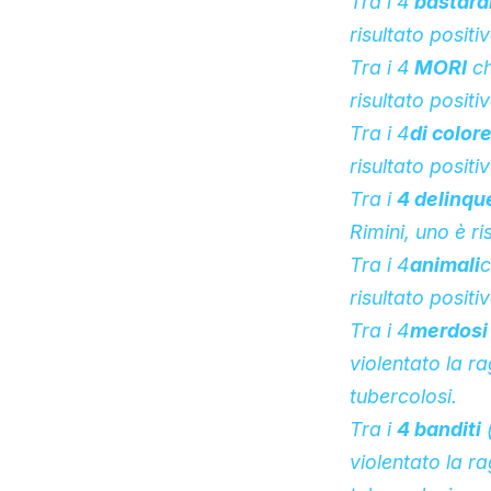
Tra i 4
bastard
risultato positi
Tra i 4
MORI
ch
risultato positi
Tra i 4
di color
risultato positi
Tra i
4
delinque
Rimini, uno è ri
Tra i 4
animali
c
risultato positi
Tra i 4
merdosi
violentato la 
tubercolosi.
Tra i
4
banditi
(
violentato la 