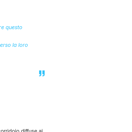
are questo
erso la loro
orridoio diffuse ai