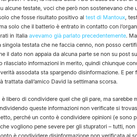
su alcune testate, voci che però non sostenevano che u
lo che fosse risultato positivo al
test di Mantoux
, te
a solo che il batterio è entrato in contatto con l’orga
ati in Italia
avevamo già parlato precedentemente
. Ma
 singola testata che ne faccia cenno, non posso certifi
e il dato non appaia da alcuna parte se non su post sui
o rilasciato informazioni in merito, quindi chiunque cond
erità assodata sta spargendo disinformazione. E per f
ià trattata dall’amico David la settimana scorsa.
 libero di condividere quel che gli pare, ma sarebbe m
dividendo queste informazioni non verificate si trovasse
setto, perché un conto è condividere opinioni (e sono 
che vogliono pene severe per gli stupratori – tutti, non s
conto è condividere disinformazione non verificata al 