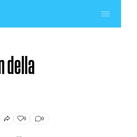
n della
0
0