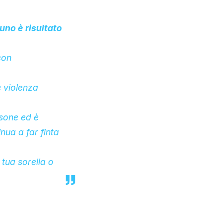
uno è risultato
con
 violenza
rsone ed è
inua a fa
r finta
tua sorella o