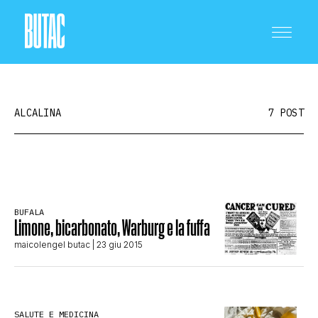
ALCALINA
7 POST
CRONACA E POLITICA
BUFALA
Limone, bicarbonato, Warburg e la fuffa
SCIENZA E TECNOLOGIA
maicolengel butac
| 23 giu 2015
SALUTE E MEDICINA
SALUTE E MEDICINA