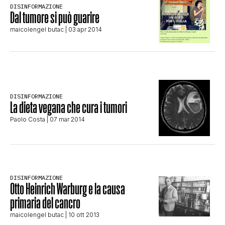
DISINFORMAZIONE
CLIMA ED ENERGIA
Dal tumore si può guarire
maicolengel butac
| 03 apr 2014
CONTATTI
CHI SIAMO
DISINFORMAZIONE
La dieta vegana che cura i tumori
Paolo Costa
| 07 mar 2014
DISINFORMAZIONE
Otto Heinrich Warburg e la causa
primaria del cancro
maicolengel butac
| 10 ott 2013