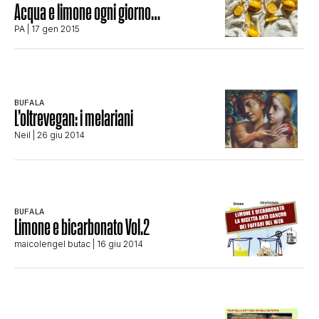
Acqua e limone ogni giorno…
STORIA E CITAZIONI
PA
| 17 gen 2015
INTRATTENIMENTO
BUFALA
L’oltrevegan: i melariani
COMPLOTTI, LEGGENDE URBANE ED
Neil
| 26 giu 2014
EVERGREEN
BUFALA
Limone e bicarbonato Vol.2
EDITORIALI
maicolengel butac
| 16 giu 2014
TRUFFE E SOCIAL NETWORK