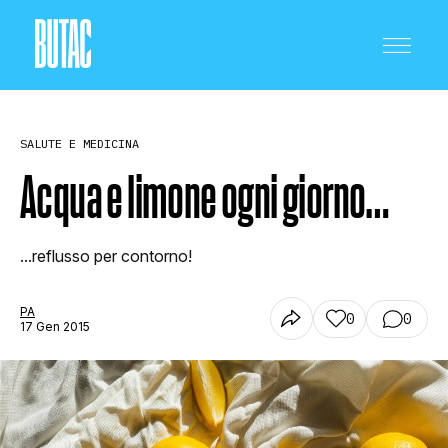
SALUTE E MEDICINA
Acqua e limone ogni giorno…
CRONACA E POLITICA
...reflusso per contorno!
PA
0
0
SCIENZA E TECNOLOGIA
17 Gen 2015
SALUTE E MEDICINA