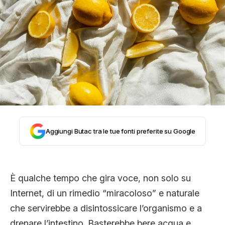
STORIA E CITAZIONI
INTRATTENIMENTO
COMPLOTTI, LEGGENDE URBANE ED
EVERGREEN
Aggiungi Butac tra le tue fonti preferite su Google
EDITORIALI
È qualche tempo che gira voce, non solo su
Internet, di un rimedio “miracoloso” e naturale
TRUFFE E SOCIAL NETWORK
che servirebbe a disintossicare l’organismo e a
drenare l’intestino. Basterebbe bere acqua e