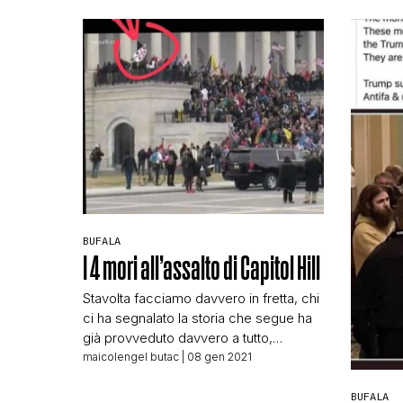
prolifera
Senato americano. Il video che circola
dalla pa
viene dalla trasmissione su Fox News
là con g
di Tucker Carlson, giornalista filo-
terroriz
trumpiano. La tesi spacciata da […]
post ch
BUFALA
I 4 mori all’assalto di Capitol Hill
Stavolta facciamo davvero in fretta, chi
ci ha segnalato la storia che segue ha
già provveduto davvero a tutto,
lasciandoci solo il compito di mettere
maicolengel butac
| 08 gen 2021
le parole e le foto in ordine. Si parte da
questa immagine: La foto viene dalle
BUFALA