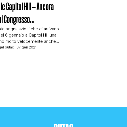
profili Twitter a spingere la stor
e Capitol Hill – Ancora
quello di Cari Kelemen. Keleme
 al Congresso…
nte segnalazioni che ci arrivano
 del 6 gennaio a Capitol Hill una
iamo molto velocemente anche
l materiale che ci hanno
el butac
| 07 gen 2021
 nostri lettori, riguarda
ma foto di soggetti che
alcuni sarebbero in realtà
di sinistra, in particolare
zanti o membri del movimento
atunitense. Le […]