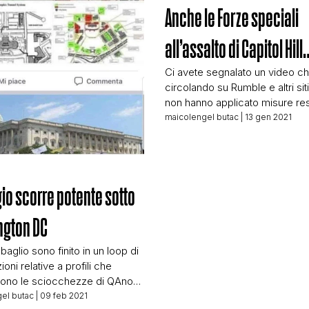
Anche le Forze speciali
STORIA E CITAZIONI
all’assalto di Capitol Hill
INTRATTENIMENTO
Ci avete segnalato un video ch
circolando su Rumble e altri sit
non hanno applicato misure rest
nei confronti delle sciocchezz
maicolengel butac
| 13 gen 2021
COMPLOTTI, LEGGENDE URBANE ED EVERGREE
QAnon. Il video, doppiato in ital
mostra un soggetto che cono
già qui su BUTAC, quel caro ve
EDITORIALI
del generale McInerney. Il vide
gio scorre potente sotto
potete vedere qui sotto, l’ho sa
[…]
ngton DC
TRUFFE E SOCIAL NETWORK
sbaglio sono finito in un loop di
oni relative a profili che
ono le sciocchezze di QAnon.
CLIMA ED ENERGIA
he in Italia stanno continuando a
el butac
| 09 feb 2021