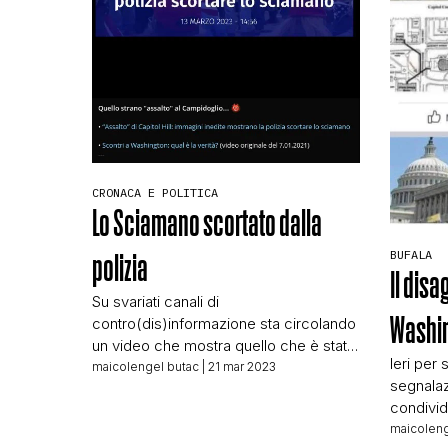
CRONACA E POLITICA
Lo Sciamano scortato dalla
BUFALA
polizia
Il disa
Su svariati canali di
Washi
contro(dis)informazione sta circolando
un video che mostra quello che è stato
Ieri per 
chiamato “lo Sciamano”, Jacob
maicolengel butac
| 21 mar 2023
segnalazi
Chansley, dell’assalto a Capitol Hill,
condivid
passeggiare scortato dalla polizia in
Profili c
maicoleng
assoluta tranquillità nei corridoi del