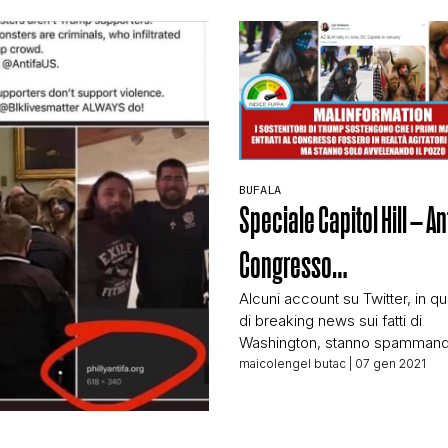
re tra i soggetti più spaventati
ndemia. Gente spesso un po’ in
CONTATTI
li anni, assolutamente
zata da quanto sta avvenendo. I
e condividono sono uno […]
CHI SIAMO
BUFALA
Speciale Capitol Hill – Ant
Congresso…
Alcuni account su Twitter, in q
di breaking news sui fatti di
Washington, stanno spammand
maniera sistematica il messagg
maicolengel butac
| 07 gen 2021
soggetti entrati al congresso n
supporter di Trump, ma che pe
siano entrati degli “antifa“. Uno 