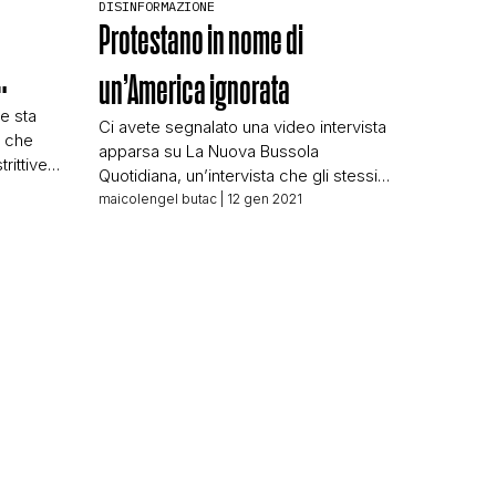
DISINFORMAZIONE
Protestano in nome di
…
un’America ignorata
e sta
Ci avete segnalato una video intervista
i che
apparsa su La Nuova Bussola
rittive
Quotidiana, un’intervista che gli stessi
e di
che ce l’hanno segnalata hanno
N
maicolengel butac
| 12 gen 2021
iano,
definito una “realtà alternativa”… Me la
sciamo
sono andata a vedere, sono “solo” 11
cchietto
minuti di video, un peccato farseli
o lo
sfuggire. L’intervistatore è Riccardo
lvato in
Cascioli, firma de La Nuova Bussola
Quotidiana (d’ora in poi NBQ). […]