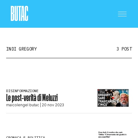
INDI GREGORY
3 POST
CRONACA E POLITICA
DISINFORMAZIONE
Le post-verità di Meluzzi
SCIENZA E TECNOLOGIA
maicolengel butac
| 20 nov 2023
SALUTE E MEDICINA
CRONACA E POLITICA