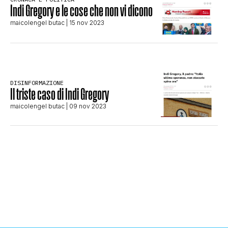
Indi Gregory e le cose che non vi dicono
STORIA E CITAZIONI
maicolengel butac
| 15 nov 2023
INTRATTENIMENTO
DISINFORMAZIONE
Il triste caso di Indi Gregory
COMPLOTTI, LEGGENDE URBANE ED
maicolengel butac
| 09 nov 2023
EVERGREEN
EDITORIALI
TRUFFE E SOCIAL NETWORK