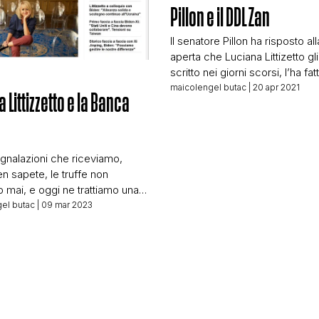
Pillon e il DDL Zan
STORIA E CITAZIONI
Il senatore Pillon ha risposto all
aperta che Luciana Littizetto gl
scritto nei giorni scorsi, l’ha fa
INTRATTENIMENTO
un post social che ritengo sia 
maicolengel butac
| 20 apr 2021
 Littizzetto e la Banca
analizzare con voi. Perché me
occupo? Perché BUTAC già ne
a
COMPLOTTI, LEGGENDE URBANE ED EVERGREE
cercava di spiegare le cose ne
maniera corretta. All’epoca si p
egnalazioni che riceviamo,
DDL Scalfarotto-Leone, ma i [
 sapete, le truffe non
EDITORIALI
mai, e oggi ne trattiamo una
ngannare tanti. Il link che ci
el butac
| 09 mar 2023
iato anche a distanza di giorni
TRUFFE E SOCIAL NETWORK
 alla perfezione, segno che
on è stato segnalato come
cliccando sul link – che ho
 in post […]
CLIMA ED ENERGIA