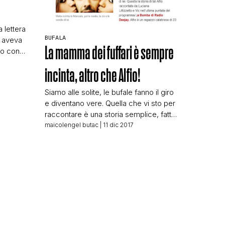
a lettera
BUFALA
i aveva
La mamma dei fuffari è sempre
tto con
sensato
incinta, altro che Alfio!
 ne
l 2014
N
Siamo alle solite, le bufale fanno il giro
lla
e diventano vere. Quella che vi sto per
arlava di
raccontare è una storia semplice, fatta
…]
di blog di bufale che scopiazzano una
maicolengel butac
| 11 dic 2017
notizia falsa del 2015 e la pubblicano
come nuova il 18 novembre 2017:
Calabria giovane ventenne mette
incinta tutta la famiglia Sesso con la
mamma, sesso […]