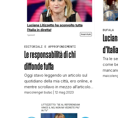
BUFALA
Luciana
EDITORIALI E APPROFONDIMENTI
d’Itali
Le responsabilità di chi
Tra le s
diffonde fuffa
come ben
mancano 
Oggi stavo leggendo un articolo sul
che può i
maicoleng
quotidiano della mia città, ero online, e
avete inv
mentre scrollavo in mezzo all’articolo
funziona
ho visto un annuncio che conoscevo
maicolengel butac
| 12 mag 2023
ancora n
bene, avendolo già dovuto trattare più
spam, e 
volte qui su BUTAC. Il quotidiano che
ritrovato
stavo sfogliando è Il Resto del Carlino,
e l’annuncio che mi è apparso è