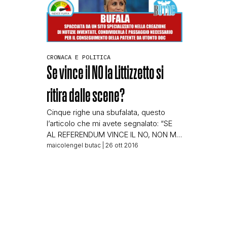
questo: L’annuncio compare all’interno
[…]
CRONACA E POLITICA
Se vince il NO la Littizzetto si
ritira dalle scene?
Cinque righe una sbufalata, questo
l’articolo che mi avete segnalato: “SE
AL REFERENDUM VINCE IL NO, NON MI
VEDRETE PIU’ IN TV” Queste le parole
maicolengel butac
| 26 ott 2016
pronunciate da Luciana Littizzetto a
margine di una conferenza stampa sul
ridimensionamento del personale Rai. I
tagli che stanno colpendo la tv
nazionale non toccheranno però
Lucianona, che continuerà a […]