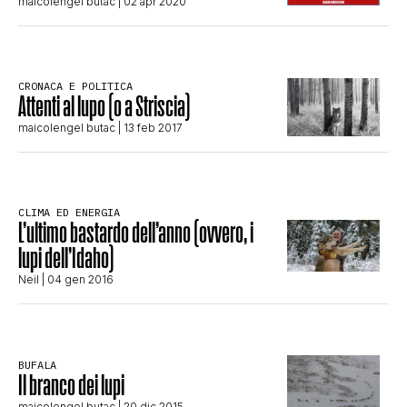
maicolengel butac
| 02 apr 2020
CLIMA ED ENERGIA
CONTATTI
CRONACA E POLITICA
Attenti al lupo (o a Striscia)
maicolengel butac
| 13 feb 2017
CHI SIAMO
CLIMA ED ENERGIA
L’ultimo bastardo dell’anno (ovvero, i
lupi dell’Idaho)
Neil
| 04 gen 2016
BUFALA
Il branco dei lupi
maicolengel butac
| 20 dic 2015