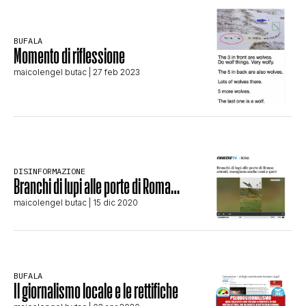
STORIA E CITAZIONI
BUFALA
Momento di riflessione
INTRATTENIMENTO
maicolengel butac
| 27 feb 2023
COMPLOTTI, LEGGENDE URBANE ED
EVERGREEN
DISINFORMAZIONE
Branchi di lupi alle porte di Roma…
maicolengel butac
| 15 dic 2020
EDITORIALI
TRUFFE E SOCIAL NETWORK
BUFALA
Il giornalismo locale e le rettifiche