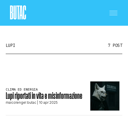
LUPI
7 POST
CRONACA E POLITICA
CLIMA ED ENERGIA
SCIENZA E TECNOLOGIA
Lupi riportati in vita e misinformazione
maicolengel butac
| 10 apr 2025
SALUTE E MEDICINA