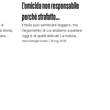
L’omicida non responsabile
perché strafatto…
a è
Il titolo può sembrare leggero, ma
 storia,
l’argomento di cui andiamo a parlare
lare,
oggi è di quelli delicati. La notizia
nza di
potremmo raccontarla così:
maicolengel butac
| 19 lug 2019
N
mo fatto
l’Independent ha fatto un articolo che
ale o
s’intitola Man who killed Jewish woman
va alla
in antisemitic attack not criminally
è
responsible as he was high on
cannabis, French judge rules Che è
stato ripreso da Tempi: […]