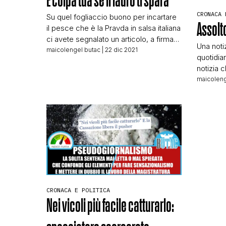
È colpa tua se il ladro ti spara
CRONACA 
Su quel fogliaccio buono per incartare
Assolto
il pesce che è la Pravda in salsa italiana
ci avete segnalato un articolo, a firma
Una noti
Mario Giordano, che titola: La sentenza:
maicolengel butac
| 22 dic 2021
quotidian
è colpa tua se il ladro ti spara Il titolo è
notizia c
stato ovviamente cavalcato dai
sbagliati
maicoleng
follower di questo genere di narrazioni,
fare un 
come la sempre elegante Francesca
all’aiuto
Totolo, […]
apparso 
avete se
uccise l
CRONACA E POLITICA
Nei vicoli più facile catturarlo: