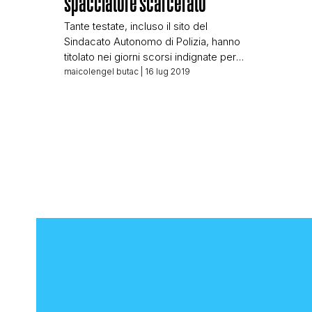
spacciatore scarcerato
Tante testate, incluso il sito del
Sindacato Autonomo di Polizia, hanno
titolato nei giorni scorsi indignate per
una sentenza della Magistratura. Così Il
maicolengel butac
| 16 lug 2019
Giornale: “Nei vicoli più facile
catturarlo” E la Cassazione libera il
pusher Come sempre però la
questione va analizzata più
attentamente, è facile indignare i lettori
senza raccontare le cose nella maniera
[…]