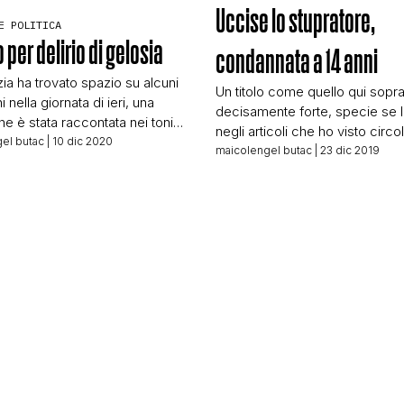
Uccise lo stupratore,
STORIA E CITAZIONI
E POLITICA
 per delirio di gelosia
condannata a 14 anni
zia ha trovato spazio su alcuni
Un titolo come quello qui sopr
INTRATTENIMENTO
i nella giornata di ieri, una
decisamente forte, specie se la
he è stata raccontata nei toni
negli articoli che ho visto circo
 da svariate testate. Vediamo di
el butac
| 10 dic 2020
viene raccontata con insufficie
maicolengel butac
| 23 dic 2019
po’ di chiarezza, anche grazie
COMPLOTTI, LEGGENDE URBANE ED EVERGREE
dati. Purtroppo il sensazionalis
 di alcuni amici avvocati. Titolo
per vendere più copie di giorn
sulla Gazzetta del Sud (che ci
portarci a cliccare sulle notizie 
gnalato): Sentenza choc:
grande. Chi ci rimette alla fine 
EDITORIALI
a moglie, assolto per […]
sempre e solo il povero […]
TRUFFE E SOCIAL NETWORK
CLIMA ED ENERGIA