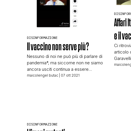
DISINFOR
Affari I
e il va
DISINFORMAZIONE
Il vaccino non serve più?
Ci ritrovi
articolo 
Nessuno di noi ne può più di parlare di
Garavelli
pandemia*, ma siccome non ne siamo
un’ondat
maicoleng
ancora usciti continua a essere
vaccinar
d’importanza vitale fare corretta
maicolengel butac
| 07 ott 2021
pronunci
informazione. In TV questa cosa
rilasciata
l’hanno capita davvero in pochi e
era costa
continuiamo a vedere trasmissioni dei
Infettiv
canali generalisti invitare chiunque
Carità di
abbia pareri diversi rispetto alla
attacchi 
comunità scientifica, perché è noto e
[…]
DISINFORMAZIONE