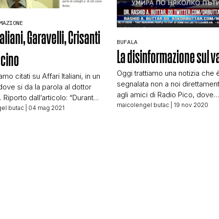
STORIA E CITAZIONI
MAZIONE
taliani, Garavelli, Crisanti
BUFALA
INTRATTENIMENTO
La disinformazione sul 
ccino
Oggi trattiamo una notizia che è
amo citati su Affari Italiani, in un
segnalata non a noi direttame
dove si da la parola al dottor
COMPLOTTI, LEGGENDE URBANE ED EVERGREE
agli amici di Radio Pico, dove
. Riporto dall’articolo: “Durante
un’ascoltatrice ha chiesto se 
maicolengel butac
| 19 nov 2020
a epidemica non si deve
el butac
| 04 mag 2021
rigirare la storia a me per verific
e”. Ecco la frase che,
EDITORIALI
potenti mezzi di Radio Pico me
ata nel contesto di un’intervista
rigirata come screenshot, lo p
 ad affaritaliani.it settimane fa,
vedere qui: Si tratta di un lungo
ta al primario di Malattie
messaggio che sta circolando
e dell’Ospedale Maggiore della
TRUFFE E SOCIAL NETWORK
 Novara, Pietro Luigi Garavelli,
insistenti […]
CLIMA ED ENERGIA