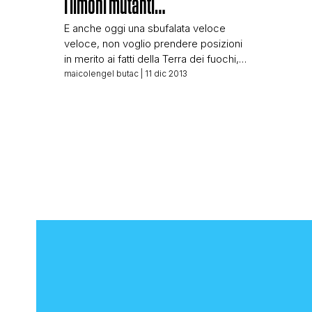
I limoni mutanti…
E anche oggi una sbufalata veloce
veloce, non voglio prendere posizioni
in merito ai fatti della Terra dei fuochi,
non ne so a sufficienza per dire la mia,
maicolengel butac
| 11 dic 2013
ma su questa foto che sta circolando
qualcosa possiamo dire… Intanto un
grazie a Giovanni Zinno che ha mi ha
segnalato la foto e l’ha sbufalata […]