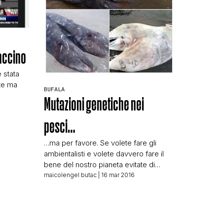
vaccino
 stata
nte ma
N
BUFALA
Mutazioni genetiche nei
potevano
arla. I
pesci…
 l’hanno
otete
…ma per favore. Se volete fare gli
ambientalisti e volete davvero fare il
 […]
bene del nostro pianeta evitate di
diffondere fuffa, staremo tutti molto
maicolengel butac
| 16 mar 2016
meglio. E invece una pagina come
Eco(R)esistenza diffonde tanta di
quella fuffa che viene il latte alle
ginocchia, il dubbio che possano