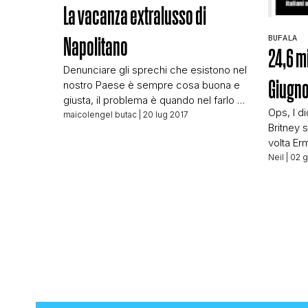
La vacanza extralusso di
BUFALA
Napolitano
24,6 mil
Denunciare gli sprechi che esistono nel
Giugno
nostro Paese è sempre cosa buona e
giusta, il problema è quando nel farlo si
Ops, I d
cerca di istigare la folla ad una rabbia
maicolengel butac
| 20 lug 2017
Britney 
ed un odio che non dovrebbero fare
volta Erm
parte dei compiti di un giornalista. Nelle
intellige
Neil
| 02 g
ultime ore abbiamo visto moltissime
condivi
testate rilanciare questa notizia: Aereo
verificar
di stato, […]
polemica
Non chiam
pagina d
Ripreso