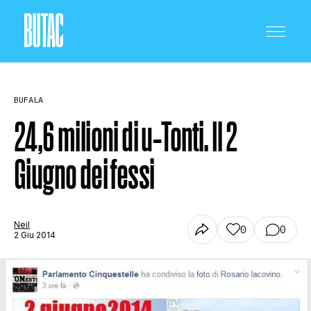
BUFALA
24,6 milioni di u-Tonti. Il 2
Giugno dei fessi
CRONACA E POLITICA
SCIENZA E TECNOLOGIA
Neil
0
0
2 Giu 2014
SALUTE E MEDICINA