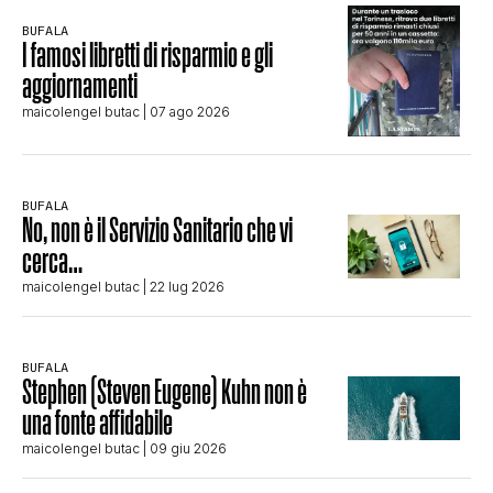
BUFALA
I famosi libretti di risparmio e gli
aggiornamenti
maicolengel butac
| 07 ago 2026
BUFALA
No, non è il Servizio Sanitario che vi
cerca…
maicolengel butac
| 22 lug 2026
BUFALA
Stephen (Steven Eugene) Kuhn non è
una fonte affidabile
maicolengel butac
| 09 giu 2026