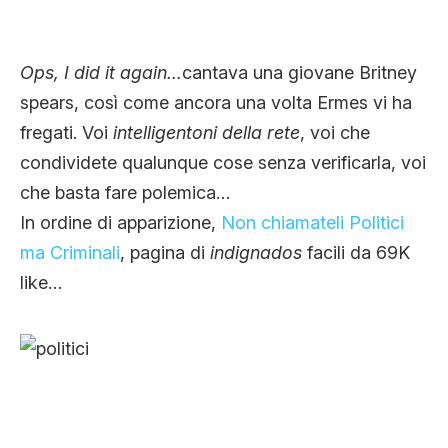
CLIMA ED ENERGIA
Ops, I did it again…
cantava una giovane Britney
CONTATTI
spears, così come ancora una volta Ermes vi ha
fregati. Voi
intelligentoni della rete
, voi che
condividete qualunque cose senza verificarla, voi
CHI SIAMO
che basta fare polemica…
In ordine di apparizione,
Non chiamateli Politici
ma Criminali
, pagina di
indignados
facili da 69K
like…