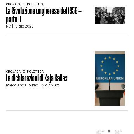
CRONACA E POLITICA
STORIA E CITAZIONI
La Rivoluzione ungherese del 1956 –
parte II
RC
| 16 dic 2025
INTRATTENIMENTO
COMPLOTTI, LEGGENDE URBANE ED
EVERGREEN
CRONACA E POLITICA
Le dichiarazioni di Kaja Kallas
maicolengel butac
| 12 dic 2025
EDITORIALI
TRUFFE E SOCIAL NETWORK