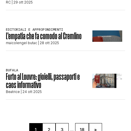
RC
| 29 ott 2025
EDITORIALI E APPROFONDIMENTI
L’empatia che fa comodo al Cremlino
maicolengel butac
| 28 ott 2025
BUFALA
Furto al Louvre: gioielli, passaporti e
caos informativo
Beatrice
| 24 ott 2025
1
2
3
...
18
»