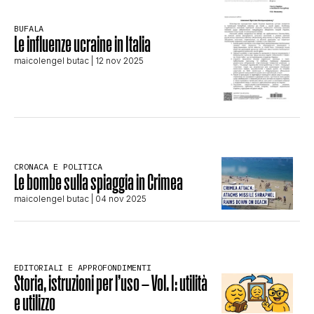
CLIMA ED ENERGIA
BUFALA
Le influenze ucraine in Italia
maicolengel butac
| 12 nov 2025
CONTATTI
CHI SIAMO
CRONACA E POLITICA
Le bombe sulla spiaggia in Crimea
maicolengel butac
| 04 nov 2025
EDITORIALI E APPROFONDIMENTI
Storia, istruzioni per l’uso – Vol. I: utilità
e utilizzo