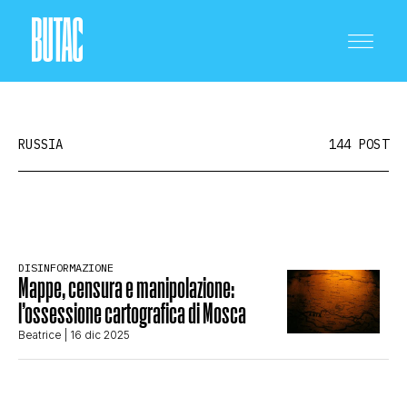
RUSSIA
144 POST
CRONACA E POLITICA
DISINFORMAZIONE
Mappe, censura e manipolazione:
SCIENZA E TECNOLOGIA
l’ossessione cartografica di Mosca
Beatrice
| 16 dic 2025
SALUTE E MEDICINA