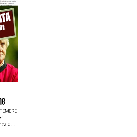
N
ne
TTEMBRE
sì
nza di