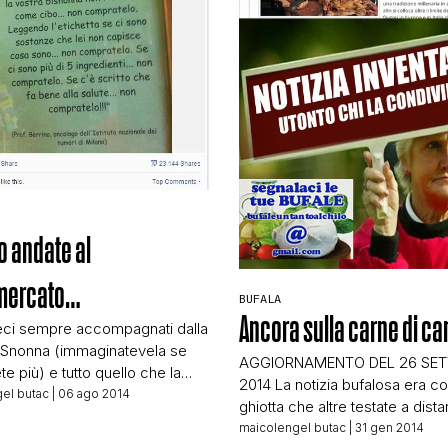
STORIA E CITAZIONI
INTRATTENIMENTO
COMPLOTTI, LEGGENDE URBANE ED EVERGREE
 andate al
EDITORIALI
mercato…
BUFALA
Ancora sulla carne di ca
eci sempre accompagnati dalla
TRUFFE E SOCIAL NETWORK
ISnonna (immaginatevela se
AGGIORNAMENTO DEL 26 SE
te più) e tutto quello che la
2014 La notizia bufalosa era co
bisnonna non riconosce come
el butac
| 06 ago 2014
ghiotta che altre testate a dista
CLIMA ED ENERGIA
n compratelo. Leggendo
mesi la stanno riprendendo,
maicolengel butac
| 31 gen 2014
tta se ci sono sostanze che le