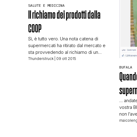
SALUTE E MEDICINA
Il richiamo dei prodotti dalla
COOP
Sì, è tutto vero. Una nota catena di
supermercati ha ritirato dal mercato e
sta provvedendo al richiamo di un
prodotto, un formaggio per la
Thunderstruck
| 09 ott 2015
precisione. Perché POTENZIALMENTE
BUFALA
contaminato da un patogeno: Listeria
Quando
monocytogenes. Controllando sul sito
dei RASFF (Rapid Alert System for
super
Food and Feed) attualmente non
compare nulla. Questo vuol dire che il
… andat
[…]
vostra B
non l’ave
vostra 
maicoleng
cibo…no
l’etiche