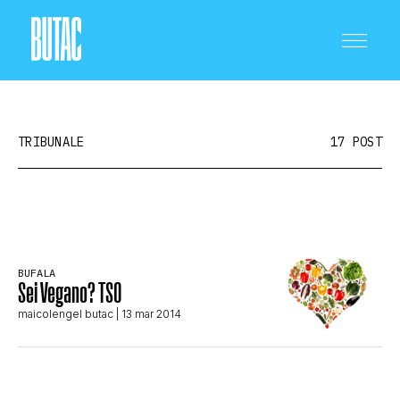
TRIBUNALE
17 POST
CRONACA E POLITICA
BUFALA
Sei Vegano? TSO
SCIENZA E TECNOLOGIA
maicolengel butac
| 13 mar 2014
SALUTE E MEDICINA