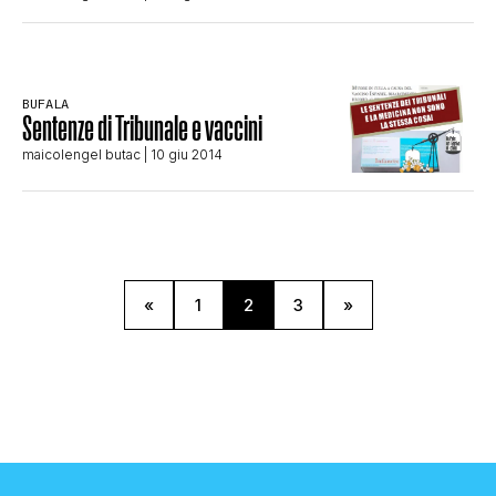
BUFALA
Sentenze di Tribunale e vaccini
maicolengel butac
| 10 giu 2014
«
1
2
3
»