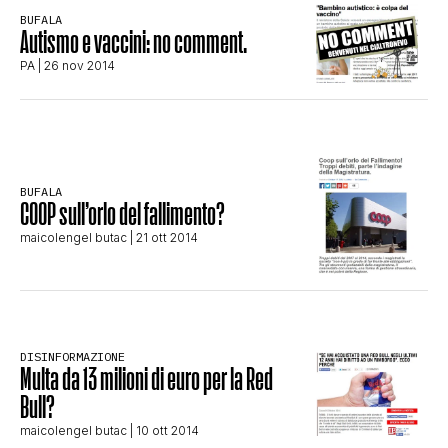
BUFALA
STORIA E CITAZIONI
Autismo e vaccini: no comment.
PA
| 26 nov 2014
INTRATTENIMENTO
COMPLOTTI, LEGGENDE URBANE ED
BUFALA
COOP sull’orlo del fallimento?
EVERGREEN
maicolengel butac
| 21 ott 2014
EDITORIALI
DISINFORMAZIONE
Multa da 13 milioni di euro per la Red
TRUFFE E SOCIAL NETWORK
Bull?
maicolengel butac
| 10 ott 2014