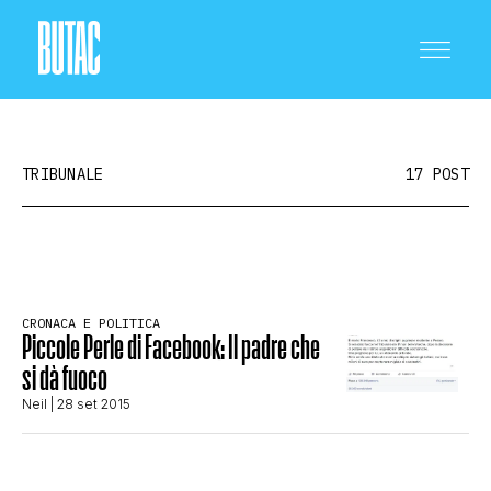
TRIBUNALE
17 POST
CRONACA E POLITICA
CRONACA E POLITICA
Piccole Perle di Facebook: Il padre che
SCIENZA E TECNOLOGIA
si dà fuoco
Neil
| 28 set 2015
SALUTE E MEDICINA