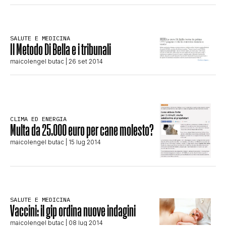
CLIMA ED ENERGIA
SALUTE E MEDICINA
Il Metodo Di Bella e i tribunali
CONTATTI
maicolengel butac
| 26 set 2014
CHI SIAMO
CLIMA ED ENERGIA
Multa da 25.000 euro per cane molesto?
maicolengel butac
| 15 lug 2014
SALUTE E MEDICINA
Vaccini: il gip ordina nuove indagini
maicolengel butac
| 08 lug 2014