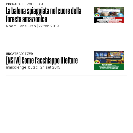
CRONACA E POLITICA
STORIA E CITAZIONI
La balena spiaggiata nel cuore della
foresta amazzonica
Noemi Jane Urso
| 27 feb 2019
INTRATTENIMENTO
COMPLOTTI, LEGGENDE URBANE ED
UNCATEGORIZED
(NSFW) Come t’acchiappo il lettore
maicolengel butac
| 24 set 2015
EVERGREEN
EDITORIALI
TRUFFE E SOCIAL NETWORK