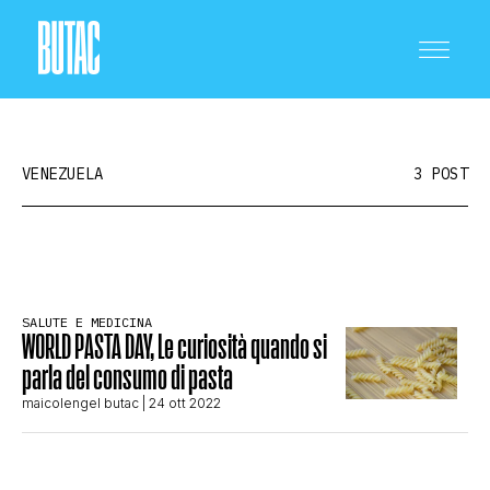
VENEZUELA
3 POST
CRONACA E POLITICA
SALUTE E MEDICINA
WORLD PASTA DAY, Le curiosità quando si
SCIENZA E TECNOLOGIA
parla del consumo di pasta
maicolengel butac
| 24 ott 2022
SALUTE E MEDICINA