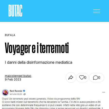
BUFALA
Voyager e i terremoti
CRONACA E POLITICA
I danni della disinformazione mediatica
maicolengel butac
0
0
SCIENZA E TECNOLOGIA
9 Feb 2023
SALUTE E MEDICINA