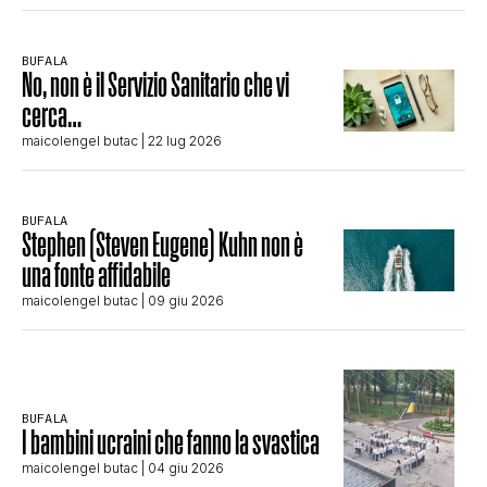
BUFALA
No, non è il Servizio Sanitario che vi
cerca…
maicolengel butac
| 22 lug 2026
BUFALA
Stephen (Steven Eugene) Kuhn non è
una fonte affidabile
maicolengel butac
| 09 giu 2026
BUFALA
I bambini ucraini che fanno la svastica
maicolengel butac
| 04 giu 2026