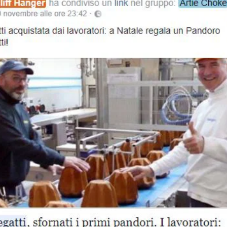
STORIA E CITAZIONI
INTRATTENIMENTO
COMPLOTTI, LEGGENDE URBANE ED EVERGREE
EDITORIALI
TRUFFE E SOCIAL NETWORK
CLIMA ED ENERGIA