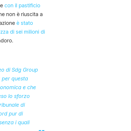
de
con il pastificio
he non è riuscita a
uazione
è stato
za di sei milioni di
ndoro.
Ceo di Sdg Group
a per questa
tronomica e che
eso lo sforzo
ribunale di
rd pur di
 senza i quali