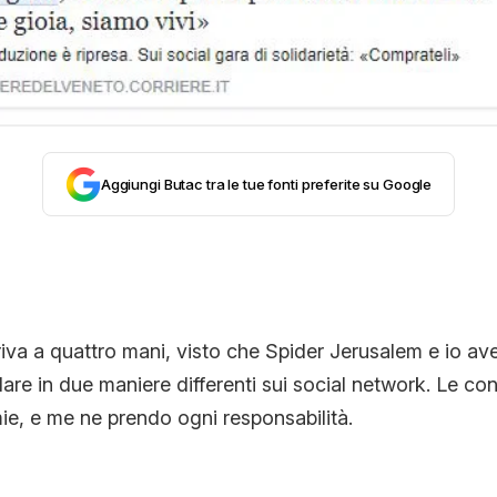
CONTATTI
CHI SIAMO
Aggiungi Butac tra le tue fonti preferite su Google
rriva a quattro mani, visto che Spider Jerusalem e io a
lare in due maniere differenti sui social network. Le cons
ie, e me ne prendo ogni responsabilità.