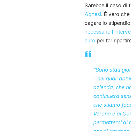
Sarebbe il caso di 
Agnesi
. È vero che
pagare lo stipendio
necessario l’interve
euro
per far riparti
“Sono stati gio
– nei quali abb
azienda, che ha
continuerà senz
che stiamo face
Verona e ai Com
permetterci di r