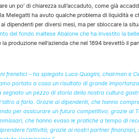
fare un po’ di chiarezza sull’accaduto, come già accad
 la Melegatti ha avuto qualche problema di liquidità e c
 ai dipendenti per diversi mesi, ma per sbloccare la sit
nto del fondo maltese Abalone che ha investito la bellez
re la produzione nell’azienda che nel 1894 brevettò il pa
rni frenetici – ha spiegato Luca Quagini, chairman e 
iamo portato a casa un risultato di grande importanz
 segnato un pezzo di storia della nostra cultura gas
’altro a farlo. Grazie ai dipendenti, che hanno compr
ndo per assicurare un futuro competitivo; grazie al T
missari, che hanno evaso le pratiche a tempo di reco
iprendere l’attività; grazie ai nostri partner finanziari,