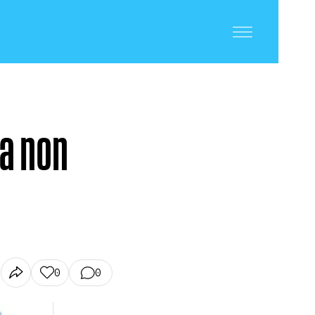
ma non
0
0