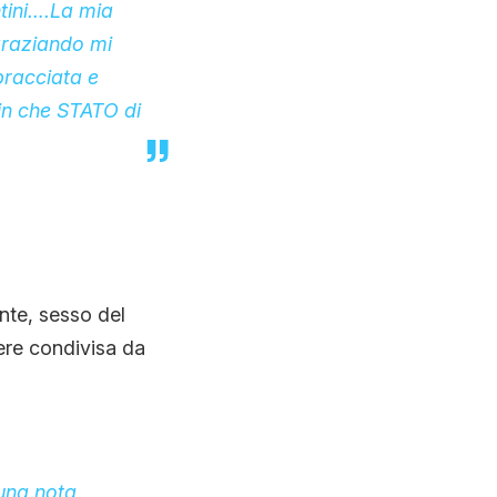
tini….La mia
graziando mi
bracciata e
in che STATO di
ente, sesso del
sere condivisa da
 una nota