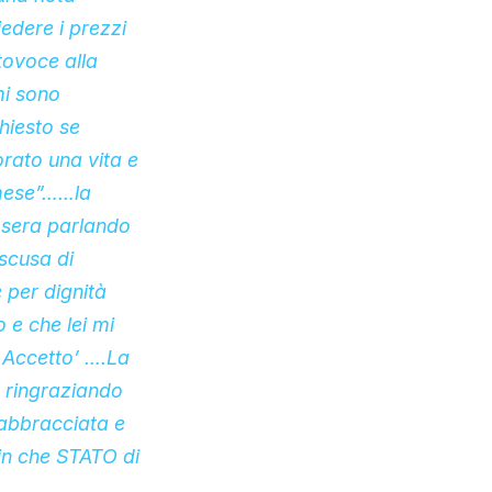
iedere i prezzi
tovoce alla
mi sono
hiesto se
rato una vita e
 mese”……la
 sera parlando
 scusa di
 per dignità
 e che lei mi
 Accetto’ ….La
 ringraziando
 abbracciata e
in che STATO di