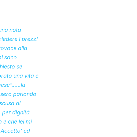
 una nota
hiedere i prezzi
tovoce alla
mi sono
hiesto se
rato una vita e
 mese”……la
 sera parlando
 scusa di
 per dignità
 e che lei mi
 Accetto’ ed