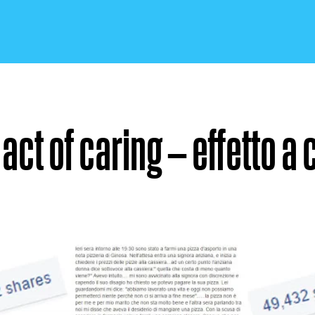
act of caring – effetto a
CRONACA E POLITICA
SCIENZA E TECNOLOGIA
SALUTE E MEDICINA