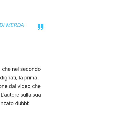
 DI MERDA
to che nel secondo
ndignati, la prima
ione dal video che
L’autore sulla sua
anzato dubbi: