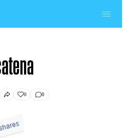
 catena
0
0