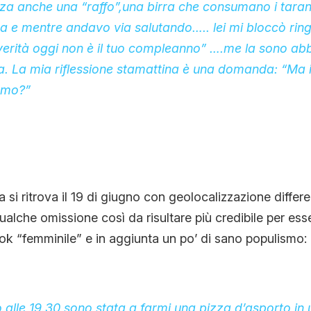
zza anche una “raffo”,una birra che consumano i taran
a e mentre andavo via salutando….. lei mi bloccò rin
verità oggi non è il tuo compleanno” ….me la sono ab
a. La mia riflessione stamattina è una domanda: “Ma 
amo?”
a si ritrova il 19 di giugno con geolocalizzazione differ
qualche omissione così da risultare più credibile per es
k “femminile” e in aggiunta un po’ di sano populismo:
no alle 19.30 sono stata a farmi una pizza d’asporto in