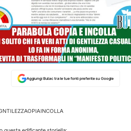
STORIA E CITAZIONI
INTRATTENIMENTO
COMPLOTTI, LEGGENDE URBANE ED EVERGREE
EDITORIALI
Aggiungi Butac tra le tue fonti preferite su Google
TRUFFE E SOCIAL NETWORK
CLIMA ED ENERGIA
o questa edificante storiella: