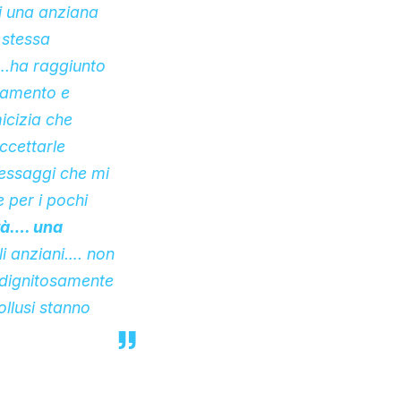
i una anziana
 stessa
….ha raggiunto
ziamento e
icizia che
ccettarle
messaggi che mi
e per i pochi
erà…. una
i anziani…. non
 dignitosamente
ollusi stanno