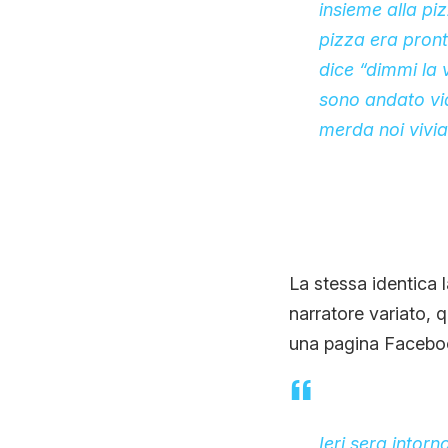
insieme alla pi
pizza era pront
dice “dimmi la 
sono andato vi
merda noi vivi
La stessa identica l
narratore variato, 
una pagina Faceboo
Ieri sera intor