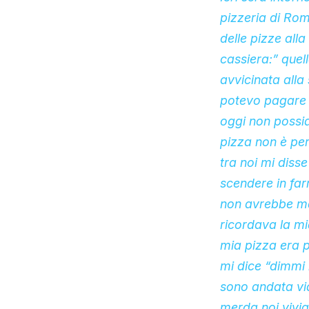
pizzeria di Rom
delle pizze all
cassiera:” quel
avvicinata alla
potevo pagare 
oggi non possia
pizza non è per
tra noi mi diss
scendere in far
non avrebbe mai
ricordava la mi
mia pizza era p
mi dice “dimmi 
sono andata vi
merda noi vivi