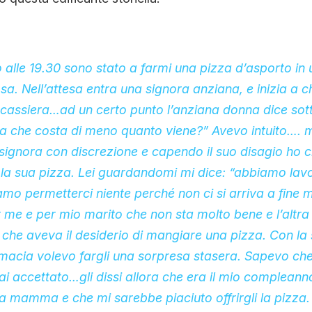
CONTATTI
no alle 19.30 sono stato a farmi una pizza d’asporto in
CHI SIAMO
sa. Nell’attesa entra una signora anziana, e inizia a c
a cassiera…ad un certo punto l’anziana donna dice sot
la che costa di meno quanto viene?” Avevo intuito…. 
 signora con discrezione e capendo il suo disagio ho c
la sua pizza. Lei guardandomi mi dice: “abbiamo lavo
mo permetterci niente perché non ci si arriva a fine
 me e per mio marito che non sta molto bene e l’altra
e che aveva il desiderio di mangiare una pizza. Con la
macia volevo fargli una sorpresa stasera. Sapevo che
 accettato…gli dissi allora che era il mio compleanno
a mamma e che mi sarebbe piaciuto offrirgli la pizza.