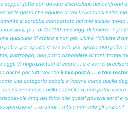
o seppur fatto con dovuta discrezione nei confronti d
ì esile gesto che ognuno di voi trovandosi nella mia
uramente si sarebbe comportato nel mio stesso modo
ondivisioni, piu” di 25.000 messaggi di tenero ringra
he qualcuno di critica e non per ultimo richieste d’am
 potrò ,per spazio e non solo per spazio non poter a
e, purtroppo, non potrò rispondere ai tanti troppi 
oggi. Vi ringrazio tutti di cuore ….e e vorrei precisar
a anche per tutti voi che
il mio post è…. e tale rest
 come una categoria debole e inerme come quella degl
 non essere messa nella capacità di non poter vivere
Consapevole cmq del fatto che questi governi sordi e c
sasperazione ….oramai. ..tutti e non solo gli anziani!