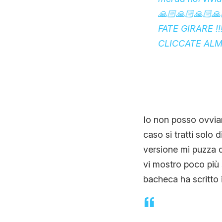
🙏🏻🙏🏻🙏🏻🙏
FATE GIRARE !!!!
CLICCATE ALM
Io non posso ovviam
caso si tratti solo d
versione mi puzza d
vi mostro poco più 
bacheca ha scritto i