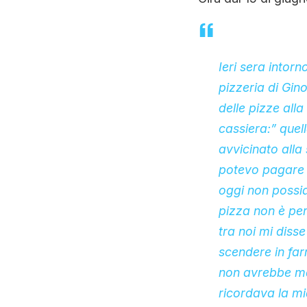
Ieri sera intor
pizzeria di Gino
delle pizze all
cassiera:” quel
avvicinato alla
potevo pagare 
oggi non possia
pizza non è per
tra noi mi diss
scendere in far
non avrebbe mai
ricordava la mi