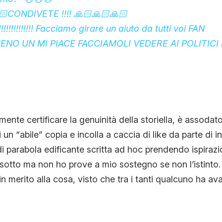
🏻CONDIVETE !!!! 🙏🏻🙏🏻🙏🏻
!!!!!!!!!!!! Facciamo girare un aiuto da tutti voi FAN
ENO UN MI PIACE FACCIAMOLI VEDERE AI POLITICI
ente certificare la genuinità della storiella, è assoda
i un “abile” copia e incolla a caccia di like da parte di i
i parabola edificante scritta ad hoc prendendo ispiraz
sotto ma non ho prove a mio sostegno se non l’istinto. 
n merito alla cosa, visto che tra i tanti qualcuno ha av