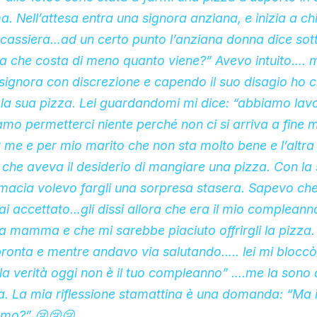
a. Nell’attesa entra una signora anziana, e inizia a ch
a cassiera…ad un certo punto l’anziana donna dice sot
la che costa di meno quanto viene?” Avevo intuito…. 
 signora con discrezione e capendo il suo disagio ho c
la sua pizza. Lei guardandomi mi dice: “abbiamo lavo
mo permetterci niente perché non ci si arriva a fine
 me e per mio marito che non sta molto bene e l’altra
e che aveva il desiderio di mangiare una pizza. Con la
macia volevo fargli una sorpresa stasera. Sapevo che
 accettato…gli dissi allora che era il mio compleanno
a mamma e che mi sarebbe piaciuto offrirgli la pizza.
ronta e mentre andavo via salutando….. lei mi bloccò
la verità oggi non è il tuo compleanno” ….me la sono
a. La mia riflessione stamattina è una domanda: “Ma 
amo?” 😢😢😢