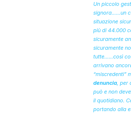
Un piccolo gest
signora……un cos
situazione sic
più di 44.000 c
sicuramente anc
sicuramente non
tu
tte……così com
arrivano ancora 
“miscredenti” m
denuncia
, per
può e non deve
il quotidiano. 
portando alla e