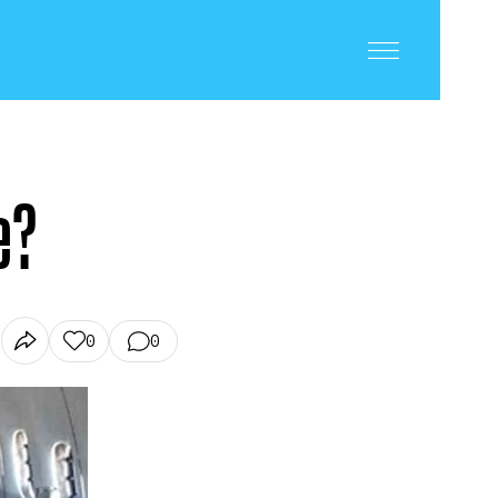
e?
0
0