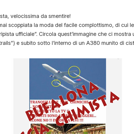
CONTATTI
sta, velocissima da smentire!
rmai scoppiata la moda del facile complottismo, di cui l
ripista ufficiale”. Circola quest’immagine che ci mostra 
CHI SIAMO
ails”) e subito sotto l’interno di un A380 munito di cis