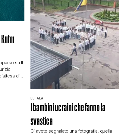
) Kuhn
e
pparso su Il
urizio
d’attesa di
uperyacht è
onari
ulle parole di
BUFALA
alla firma a
I bambini ucraini che fanno la
svastica
Ci avete segnalato una fotografia, quella