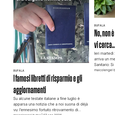
BUFALA
No, non è 
vi cerca
Ieri martedì
arriva un me
Sanitario: S
sede ASL di
maicolengel 
BUFALA
89347784 pe
I famosi libretti di risparmio e gli
riguardano.
abbastanza 
aggiornamenti
conto che c
numero e c
Su alcune testate italiane a fine luglio è
apparsa una notizia che a noi suona di déjà
vu: l’ennesimo fortuito ritrovamento di