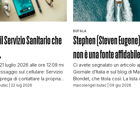
BUFALA
il Servizio Sanitario che
Stephen (Steven Eugene
…
non è una fonte affidabil
 21 luglio 2026 alle ore 12:09 mi
Ci avete segnalato un articolo a
ssaggio sul cellulare: Servizio
Giornale d’Italia e sul blog di Ma
i prega di contattare la propria
Blondet, che titola così: La lista 
 riferimento al numero
quattro anni per l’acquisto di s
butac
| 22 lug 2026
maicolengel butac
| 09 giu 2026
r comunicazioni urgenti che la
interamente composta da funzi
 Faccio il fact-checker da
ucraini… E basa tutto l’articolo s
tempo da rendermi subito
Kuhn, riportate – a quanto pare d
’è qualcosa di strano nel
fine articolo – da […]
he, non […]