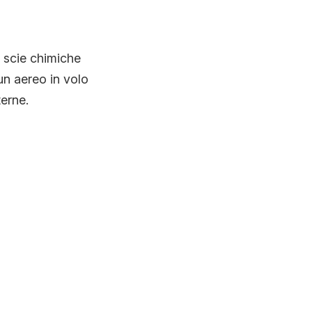
e scie chimiche
un aereo in volo
terne.