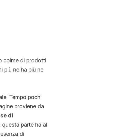
o colme di prodotti
hi più ne ha più ne
nale. Tempo pochi
agine proviene da
se di
a questa parte ha al
resenza di