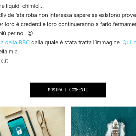
e liquidi chimici…
ivide ‘sta roba non interessa sapere se esistono prove 
per loro è crederci e loro continueranno a farlo fermame
iù per noi. 😉
na della BBC
dalla quale è stata tratta l’immagine.
Qui i
lla mia.
c.it
MOSTRA I COMMENTI