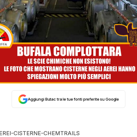
STORIA E CITAZIONI
INTRATTENIMENTO
COMPLOTTI, LEGGENDE URBANE ED EVERGREE
EDITORIALI
Aggiungi Butac tra le tue fonti preferite su Google
TRUFFE E SOCIAL NETWORK
CLIMA ED ENERGIA