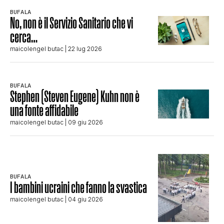
BUFALA
No, non è il Servizio Sanitario che vi
cerca…
maicolengel butac
| 22 lug 2026
BUFALA
Stephen (Steven Eugene) Kuhn non è
una fonte affidabile
maicolengel butac
| 09 giu 2026
BUFALA
I bambini ucraini che fanno la svastica
maicolengel butac
| 04 giu 2026