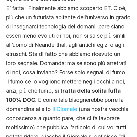
CLIMA ED ENERGIA
E’ fatta ! Finalmente abbiamo scoperto ET. Cioè,
più che un futurista abitante dell’universo in grado
di insegnarci tecnologia del domani, pare siano
CONTATTI
esseri meno evoluti di noi, non si sa se più simili
all’uomo di Neanderthal, agli antichi egizi o agli
CHI SIAMO
etruschi. Sta di fatto che abbiamo ricevuto un
loro segnale. Domanda: ma se sono più arretrati
di noi, cosa inviano? Forse solo segnali di fumo…
Il fumo ce lo vogliono mettere negli occhi a noi,
anzi, più che fumo,
si tratta della solita fuffa
100% DOC
. E come tale bisognerebbe porre la
domandina al sito
Il Giomale
(una nostra vecchia
conoscenza a quanto pare, che ci fa lavorare
moltissimo) che pubblica l’articolo di cui voi tutti
potete ridere, giacché il Giomale si definisce “di