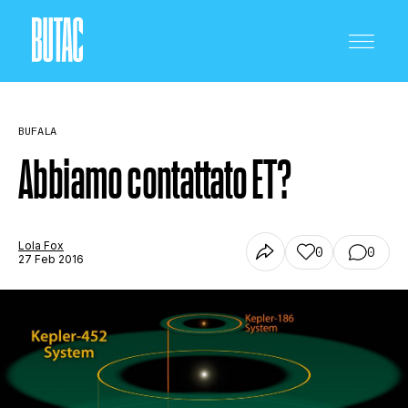
BUFALA
Abbiamo contattato ET?
CRONACA E POLITICA
Lola Fox
0
0
27 Feb 2016
SCIENZA E TECNOLOGIA
SALUTE E MEDICINA