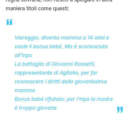
CLIMA ED ENERGIA
maniera titoli come questi:
CONTATTI
Viareggio, diventa mamma a 14 anni e
vuole il bonus bebé. Ma è sconosciuta
CHI SIAMO
all’Inps
La battaglia di Giovanni Rossetti,
rappresentante di Agitalia, per far
riconoscere i diritti della giovanissima
mamma
Bonus bebè rifiutato: per l’Inps la madre
è troppo giovane