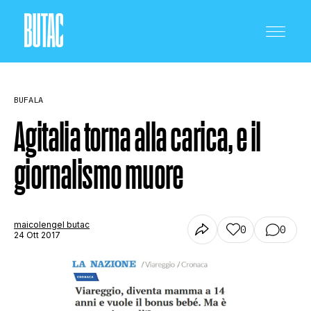
BUFALA
Agitalia torna alla carica, e il
giornalismo muore
CRONACA E POLITICA
SCIENZA E TECNOLOGIA
maicolengel butac
0
0
24 Ott 2017
SALUTE E MEDICINA