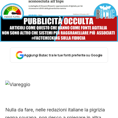
STORIA E CITAZIONI
INTRATTENIMENTO
COMPLOTTI, LEGGENDE URBANE ED
Aggiungi Butac tra le tue fonti preferite su Google
EVERGREEN
EDITORIALI
TRUFFE E SOCIAL NETWORK
Nulla da fare, nelle redazioni italiane la pigrizia
regna sovrana, non riesco a spiegare in altra