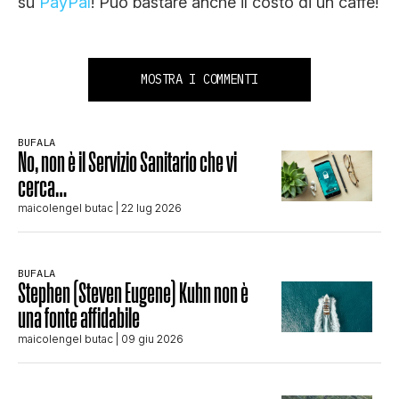
su
PayPal
! Può bastare anche il costo di un caffè!
MOSTRA I COMMENTI
BUFALA
No, non è il Servizio Sanitario che vi
cerca…
maicolengel butac
| 22 lug 2026
BUFALA
Stephen (Steven Eugene) Kuhn non è
una fonte affidabile
maicolengel butac
| 09 giu 2026