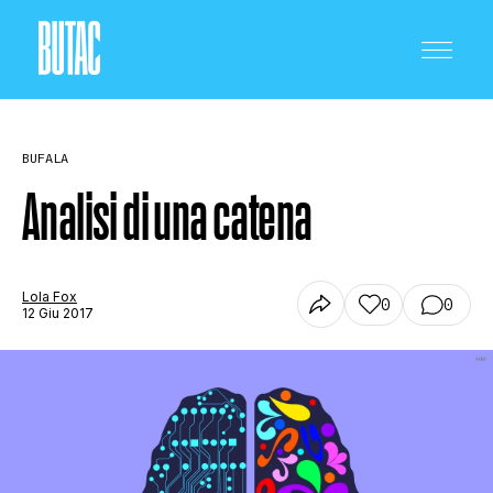
BUFALA
Analisi di una catena
CRONACA E POLITICA
Lola Fox
0
0
12 Giu 2017
SCIENZA E TECNOLOGIA
SALUTE E MEDICINA