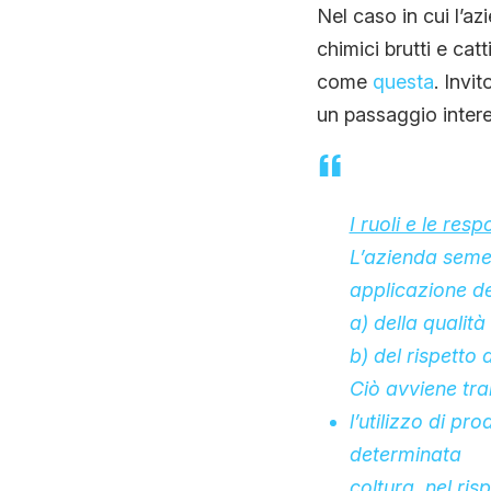
Nel caso in cui l’a
chimici brutti e ca
come
questa
. Invit
un passaggio inter
I ruoli e le res
L’azienda semen
applicazione dei
a) della qualità
b) del rispetto 
Ciò avviene tra
l’utilizzo di pr
determinata
coltura, nel ris