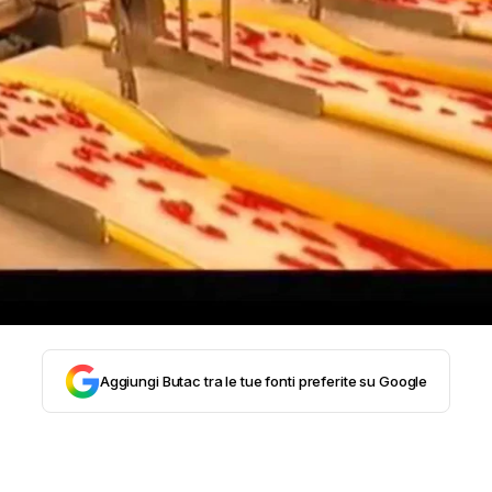
STORIA E CITAZIONI
INTRATTENIMENTO
COMPLOTTI, LEGGENDE URBANE ED EVERGREE
EDITORIALI
TRUFFE E SOCIAL NETWORK
Aggiungi Butac tra le tue fonti preferite su Google
CLIMA ED ENERGIA