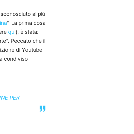
 sconosciuto ai più
ina
“. La prima cosa
dere
qui
), è stata:
te”. Peccato che il
izione di Youtube
ha condiviso
INE PER