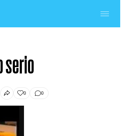
o serio
0
0