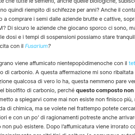
 che tutte le sementi, anche quelle biologiche, subisc
nno quindi riempito di schifezze per anni? Anche il cont
o a comprare i semi dalle aziende brutte e cattive, sopr
? Di sicuro le aziende che giocano sporco ci sono, 
e dosi e i tempi di sospensioni possiamo stare tranquilli
cita con il
Fusarium
?
l grano viene affumicato nientepopòdimenoche con il
te
ito di carbonio. A questa affermazione mi sono ribaltata
azione qualcosa di vero lo ha, questa nemmeno pare ve
del bisolfito di carbonio, perché
questo composto non 
metto a spiegarvi come mai non esiste non finisco più, 
da di chimica, ma se volete nel frattempo potete cercare
iori e con un po’ di ragionamenti potreste anche arrivare
o non può esistere. Dopo l’affumicatura viene irrorato c