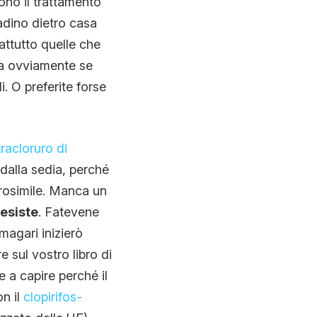
ono il trattamento
adino dietro casa
attutto quelle che
ma ovviamente se
. O preferite forse
tracloruro di
 dalla sedia, perché
rosimile. Manca un
esiste
. Fatevene
magari inizierò
 sul vostro libro di
 a capire perché il
on il
clopirifos-