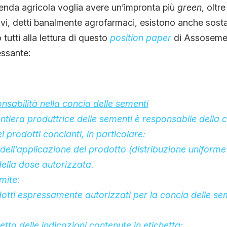
zienda agricola voglia avere un’impronta più
green
, oltre
ttivi, detti banalmente agrofarmaci, esistono anche sost
o tutti alla lettura di questo
position paper
di Assosement
essante:
ponsabilità nella concia delle sementi
tiera produttrice delle sementi è responsabile della c
 prodotti concianti, in particolare:
 dell’applicazione del prodotto (distribuzione uniforme
della dose autorizzata.
mite:
odotti espressamente autorizzati per la concia delle se
petto delle indicazioni contenute in etichetta;