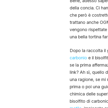
Bene, adesso sapete
della concia. Ci ha
che però è costrett
trattano anche OGM
vengono rispettate l
una bella tortina far
Dopo la raccolta i
carbonio
e il bisolf
se la prima afferm
link? Ah sì, quello 
una ragione, se mi 
prima o poi una gui
chimica delle super
bisolfito di carboni