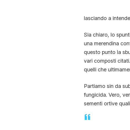
lasciando a intender
Sia chiaro, lo spun
una merendina conf
questo punto la sbu
vari composti citat
quelli che ultimame
Partiamo sin da sub
fungicida. Vero, ver
sementi ortive qual