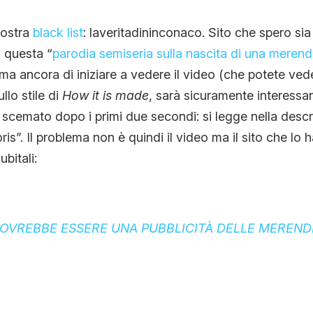
CONTATTI
nostra
black list
: laveritadininconaco. Sito che spero sia
 questa “
parodia semiseria sulla nascita di una merend
ma ancora di iniziare a vedere il video (che potete ve
CHI SIAMO
llo stile di
How it is made
, sarà sicuramente interessan
scemato dopo i primi due secondi: si legge nella descr
is”. Il problema non è quindi il video ma il sito che lo 
ubitali:
VREBBE ESSERE UNA PUBBLICITÀ DELLE MEREND