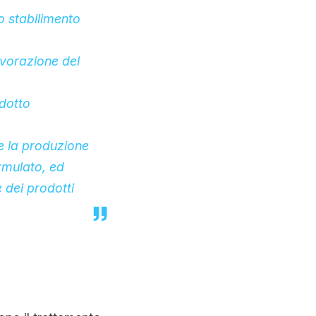
lo stabilimento
lavorazione del
odotto
e la produzione
ormulato, ed
e dei prodotti