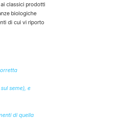
 ai classici prodotti
anze biologiche
i di cui vi riporto
orretta
 sul seme), e
menti di quella