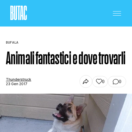
BUFALA
Animali fantastici e dove trovarli
CRONACA E POLITICA
Thunderstruck
0
0
23 Gen 2017
SCIENZA E TECNOLOGIA
SALUTE E MEDICINA