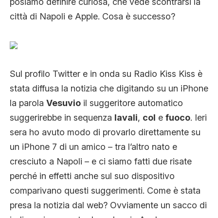
posiamo definire curiosa, che vede scontrarsi la
CLIMA ED ENERGIA
città di Napoli e Apple. Cosa è successo?
CONTATTI
Sul profilo Twitter e in onda su Radio Kiss Kiss è
CHI SIAMO
stata diffusa la notizia che digitando su un iPhone
la parola
Vesuvio
il suggeritore automatico
suggerirebbe in sequenza
lavali
,
col
e
fuoco
. Ieri
sera ho avuto modo di provarlo direttamente su
un iPhone 7 di un amico – tra l’altro nato e
cresciuto a Napoli – e ci siamo fatti due risate
perché in effetti anche sul suo dispositivo
comparivano questi suggerimenti. Come è stata
presa la notizia dal web? Ovviamente un sacco di