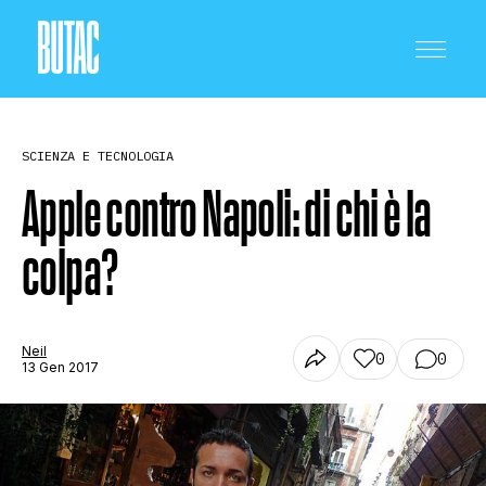
SCIENZA E TECNOLOGIA
Apple contro Napoli: di chi è la
colpa?
CRONACA E POLITICA
SCIENZA E TECNOLOGIA
Neil
0
0
13 Gen 2017
SALUTE E MEDICINA