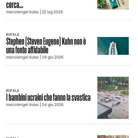
cerca…
maicolengel butac
| 22 lug 2026
BUFALA
Stephen (Steven Eugene) Kuhn non è
una fonte affidabile
maicolengel butac
| 09 giu 2026
BUFALA
I bambini ucraini che fanno la svastica
maicolengel butac
| 04 giu 2026