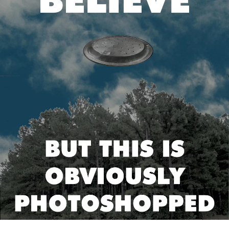
STORIA E CITAZIONI
INTRATTENIMENTO
COMPLOTTI, LEGGENDE URBANE ED
EVERGREEN
EDITORIALI
TRUFFE E SOCIAL NETWORK