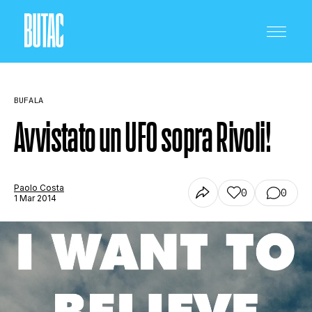
BUFALA
Avvistato un UFO sopra Rivoli!
CRONACA E POLITICA
Paolo Costa
0
0
1 Mar 2014
SCIENZA E TECNOLOGIA
SALUTE E MEDICINA